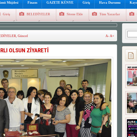
lümü Müjdesi
Finans
GAZETE KÜNYE
Giriş
Hava Durumu
Kayı
Giriş
BELEDİYELER
Sitene Ekle
Tüm Yazarlar
üncel
Genel
Foto Galeri
Hava Durumu
Sitene Ekl
Arama
EDİYELER
,
Güncel
A-
A+
RLI OLSUN ZİYARETİ