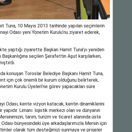
una, 10 Mayıs 2013 tarihinde yapılan seçimlerin
nayi Odası yeni Yönetim Kurulu’nu ziyaret ederek,
likte yaptığı ziyarette Başkan Hamit Tuna’yı yeniden
 Başkanlığına seçilen Şerafettin Aşut karşılarken,
ıştırdı.
nda konuşan Toroslar Belediye Başkanı Hamit Tuna,
nt için çok önemli bir kurum olduğunu belirterek,
etim Kurulu Üyeleri’ne görev yapacakları süre
i Odası, kente vizyon katacak, kentin dinamiklerini
 yapıdır. Limanı. lojistik merkezi olan ve dünyanın
Mersinimizin; tarım, turizm ve ticaret alanında üste
 Odası bünyesindeki üye arkadaşlarımızla Mersin için
etimler olarak tüm desteğimizi sunmaya ve projeler