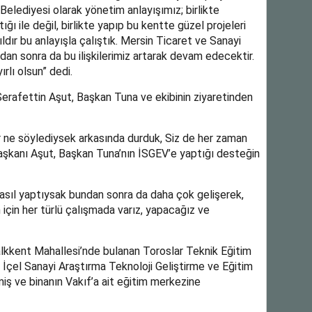
lediyesi olarak yönetim anlayışımız; birlikte
ı ile değil, birlikte yapıp bu kentte güzel projeleri
ldır bu anlayışla çalıştık. Mersin Ticaret ve Sanayi
undan sonra da bu ilişkilerimiz artarak devam edecektir.
rlı olsun” dedi.
rafettin Aşut, Başkan Tuna ve ekibinin ziyaretinden
 ne söylediysek arkasında durduk, Siz de her zaman
aşkanı Aşut, Başkan Tuna’nın İSGEV’e yaptığı desteğin
 nasıl yaptıysak bundan sonra da daha çok gelişerek,
için her türlü çalışmada varız, yapacağız ve
Halkkent Mahallesi’nde bulanan Toroslar Teknik Eğitim
ı İçel Sanayi Araştırma Teknoloji Geliştirme ve Eğitim
miş ve binanın Vakıf’a ait eğitim merkezine