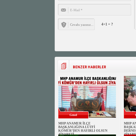
4+1 = ?
BENZER HABERLER
Genel
MHP ANAMUR İLÇE
MHP A
BAŞKANLIĞINA LÜTFİ
BAŞKA
KÖMÜR’DEN HAYIRLI OLSUN
DERNE
ZİYARETİ
ZİYARE