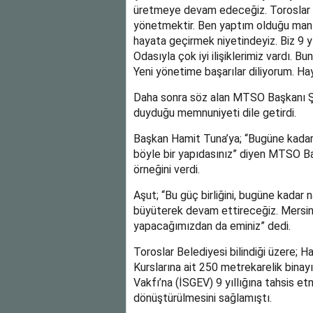
üretmeye devam edeceğiz. Toroslar Be
yönetmektir. Ben yaptım olduğu mantığ
hayata geçirmek niyetindeyiz. Biz 9 yı
Odasıyla çok iyi ilişiklerimiz vardı. B
Yeni yönetime başarılar diliyorum. Hayı
Daha sonra söz alan MTSO Başkanı Şe
duyduğu memnuniyeti dile getirdi.
Başkan Hamit Tuna’ya; “Bugüne kadar
böyle bir yapıdasınız” diyen MTSO B
örneğini verdi.
Aşut; “Bu güç birliğini, bugüne kadar
büyüterek devam ettireceğiz. Mersin 
yapacağımızdan da eminiz” dedi.
Toroslar Belediyesi bilindiği üzere; 
Kurslarına ait 250 metrekarelik binay
Vakfı’na (İSGEV) 9 yıllığına tahsis et
dönüştürülmesini sağlamıştı.