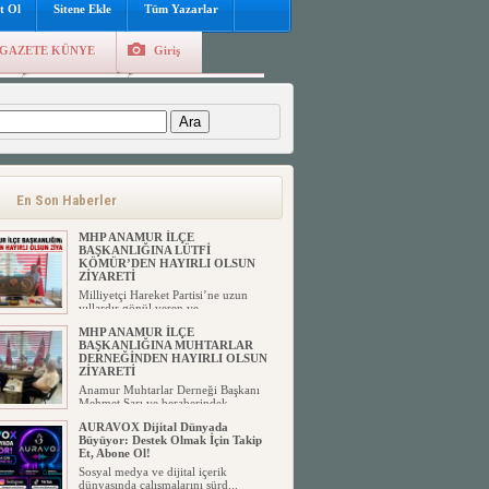
t Ol
Sitene Ekle
Tüm Yazarlar
GAZETE KÜNYE
Giriş
e
Kayıt Ol
Hava Durumu
:
En Son Haberler
MHP ANAMUR İLÇE
BAŞKANLIĞINA LÜTFİ
KÖMÜR’DEN HAYIRLI OLSUN
ZİYARETİ
Milliyetçi Hareket Partisi’ne uzun
yıllardır gönül veren ve ...
MHP ANAMUR İLÇE
BAŞKANLIĞINA MUHTARLAR
DERNEĞİNDEN HAYIRLI OLSUN
ZİYARETİ
Anamur Muhtarlar Derneği Başkanı
Mehmet Sarı ve beraberindek...
AURAVOX Dijital Dünyada
Büyüyor: Destek Olmak İçin Takip
Et, Abone Ol!
Sosyal medya ve dijital içerik
dünyasında çalışmalarını sürd...