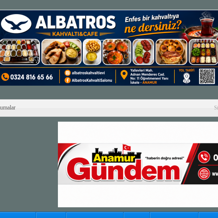
Cumalar
S