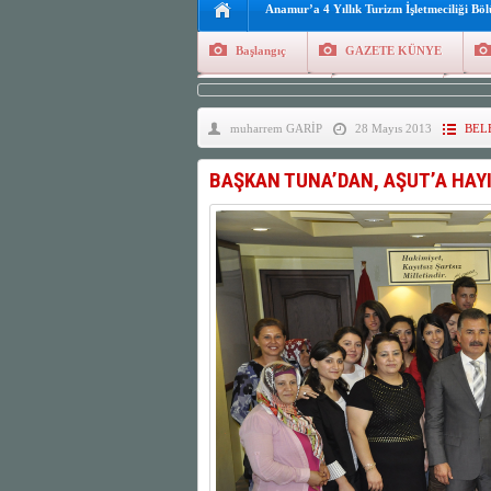
Anamur’a 4 Yıllık Turizm İşletmeciliği Bö
Başlangıç
GAZETE KÜNYE
Tüm Yazarlar
Manşetler
G
muharrem GARİP
28 Mayıs 2013
BEL
Finans
Kayıt Ol
BAŞKAN TUNA’DAN, AŞUT’A HAYI