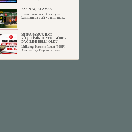
BASIN AÇIKLAMASI
Ulusal basında ve televizyon
kanallarında yerli ve milli muz...
MHP ANAMUR İLÇE
YÖNETİMİNDE YENİ GÖREV
DAĞILIMI BELLİ OLDU
Milliyetçi Hareket Partisi (MHP)
Anamur İlçe Başkanlığı, yen...
SİYASETİN TAŞLARI YENİDEN
DİZİLİYOR
Anamur'dan yükselen siyasi değişim,
Türkiye'deki yeni dönemi...
ANKA-DER 33 (Anamur Kalkınma
Kültür Turizm Tarım ve Dayanışma
Derneği) DUYURU ;
Anamur Kalkınma Kültür Turizm
Tarım ve Dayanışma Derneği (ANKA-
D...
Anamur Belediye Başkanı Durmuş
Deniz, CHP’den İstifa Etti:
Anamur Belediye Başkanı Durmuş
Deniz, CHP’den İstifa Etti: “Bu, ...