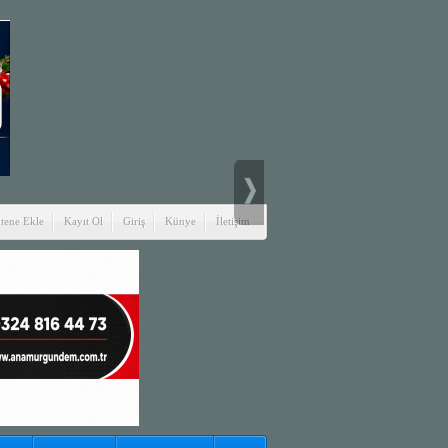
itene Ekle
Kayıt Ol
Giriş
Künye
İletişim