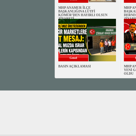
MHP ANAMUR İLÇE
MHP A
BAŞKANLIĞINA LÜTFİ
BAŞKA
KÖMÜR’DEN HAYIRLI OLSUN
DERNE
ZİYARETİ
ZİYARE
Genel
BASIN AÇIKLAMASI
MHP A
YENİ G
OLDU