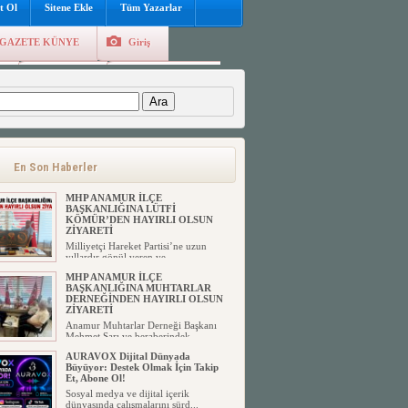
t Ol
Sitene Ekle
Tüm Yazarlar
GAZETE KÜNYE
Giriş
e
Kayıt Ol
Hava Durumu
:
En Son Haberler
MHP ANAMUR İLÇE
BAŞKANLIĞINA LÜTFİ
KÖMÜR’DEN HAYIRLI OLSUN
ZİYARETİ
Milliyetçi Hareket Partisi’ne uzun
yıllardır gönül veren ve ...
MHP ANAMUR İLÇE
BAŞKANLIĞINA MUHTARLAR
DERNEĞİNDEN HAYIRLI OLSUN
ZİYARETİ
Anamur Muhtarlar Derneği Başkanı
Mehmet Sarı ve beraberindek...
AURAVOX Dijital Dünyada
Büyüyor: Destek Olmak İçin Takip
Et, Abone Ol!
Sosyal medya ve dijital içerik
dünyasında çalışmalarını sürd...