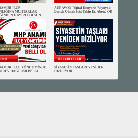
NAMUR İLÇE
AURAVOX Dijital Dünyada Büyüyor:
NLIĞINA MUHTARLAR
Destek Olmak İçin Takip Et, Abone Ol!
ĞİNDEN HAYIRLI OLSUN
Tİ
Genel
BELEDİYELER
NAMUR İLÇE YÖNETİMİNDE
SİYASETİN TAŞLARI YENİDEN
ÖREV DAĞILIMI BELLİ
DİZİLİYOR