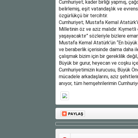
Cumhuriyet; kader birliği yapmış, çağ
belirlemiş, eşit vatandaşlık ve evren
özgürlükçü bir tercihtir.
Cumhuriyet; Mustafa Kemal Atatürk’ün
Milletinin öz ve aziz malıdır. Kıymetl
yaşayacaktır” sözleriyle bizlere emane
Mustafa Kemal Atatürk’ün “En büyük es
ve beraberlik içerisinde daima daha i
çalışmak bizim için bir gereklilik değil,
Büyük bir gurur, heyecan ve coşku iç
Cumhuriyetimizin kurucusu, Büyük Ö
mücadele arkadaşlarını, aziz şehitler
anıyor, tüm hemşehrilerimin Cumhuriye