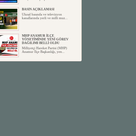
BASIN AÇIKLAMASI
Ulusal basında ve televizyon
kanallarında yerli ve milli muz...
MHP ANAMUR İLÇE
YÖNETİMİNDE YENİ GÖREV
DAĞILIMI BELLİ OLDU
Milliyetçi Hareket Partisi (MHP)
Anamur İlçe Başkanlığı, yen...
SİYASETİN TAŞLARI YENİDEN
DİZİLİYOR
Anamur'dan yükselen siyasi değişim,
Türkiye'deki yeni dönemi...
ANKA-DER 33 (Anamur Kalkınma
Kültür Turizm Tarım ve Dayanışma
Derneği) DUYURU ;
Anamur Kalkınma Kültür Turizm
Tarım ve Dayanışma Derneği (ANKA-
D...
Anamur Belediye Başkanı Durmuş
Deniz, CHP’den İstifa Etti:
Anamur Belediye Başkanı Durmuş
Deniz, CHP’den İstifa Etti: “Bu, ...