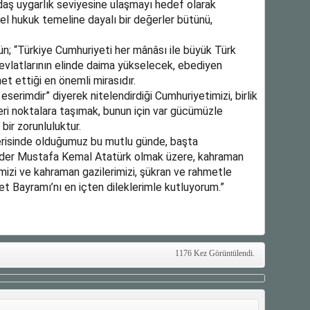
daş uygarlık seviyesine ulaşmayı hedef olarak
sel hukuk temeline dayalı bir değerler bütünü,
; “Türkiye Cumhuriyeti her mânâsı ile büyük Türk
i evlatlarının elinde daima yükselecek, ebediyen
t ettiği en önemli mirasıdır.
erimdir” diyerek nitelendirdiği Cumhuriyetimizi, birlik
leri noktalara taşımak, bunun için var gücümüzle
 bir zorunluluktur.
erisinde olduğumuz bu mutlu günde, başta
nder Mustafa Kemal Atatürk olmak üzere, kahraman
imizi ve kahraman gazilerimizi, şükran ve rahmetle
t Bayramı’nı en içten dileklerimle kutluyorum.”
1176 Kez Görüntülendi.