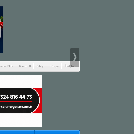
itene Ekle
Kayıt Ol
Giriş
Künye
İletişim