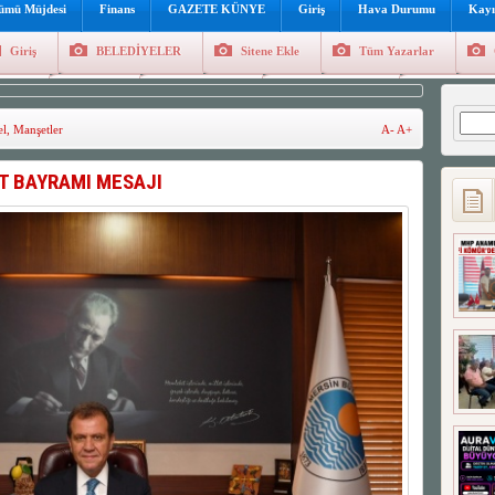
lümü Müjdesi
Finans
GAZETE KÜNYE
Giriş
Hava Durumu
Kayı
Giriş
BELEDİYELER
Sitene Ekle
Tüm Yazarlar
üncel
Genel
Foto Galeri
Hava Durumu
Sitene Ekl
Arama
l
,
Manşetler
A-
A+
T BAYRAMI MESAJI