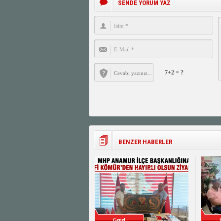
SENDE YORUM YAZ
7+2 = ?
BENZER HABERLER
Genel