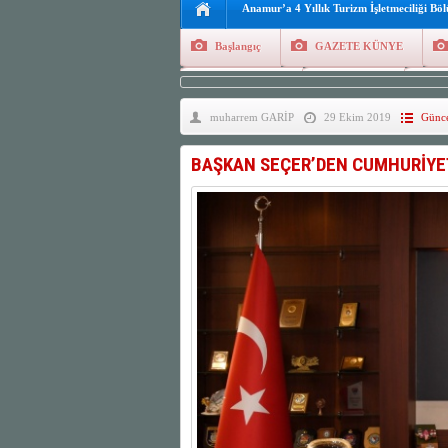
Anamur’a 4 Yıllık Turizm İşletmeciliği Bö
Başlangıç
GAZETE KÜNYE
Tüm Yazarlar
Manşetler
G
muharrem GARİP
29 Ekim 2019
Günce
Finans
Kayıt Ol
BAŞKAN SEÇER’DEN CUMHURİYE