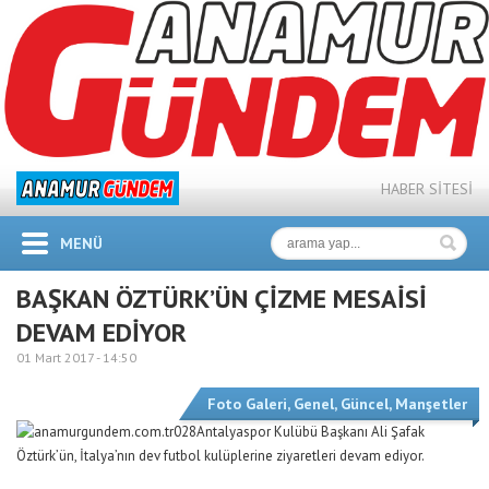
HABER SİTESİ
MENÜ
BAŞKAN ÖZTÜRK’ÜN ÇİZME MESAİSİ
DEVAM EDİYOR
01 Mart 2017 -
14:50
Foto Galeri
,
Genel
,
Güncel
,
Manşetler
Antalyaspor Kulübü Başkanı Ali Şafak
Öztürk’ün, İtalya’nın dev futbol kulüplerine ziyaretleri devam ediyor.