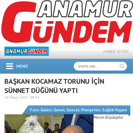
HABER SİTESİ
MENÜ
BAŞKAN KOCAMAZ TORUNU İÇİN
SÜNNET DÜĞÜNÜ YAPTI
24 Mayıs 2017 -
09:54
Foto Galeri
,
Genel
,
Güncel
,
Manşetler
,
Sağlık-Yaşam
Mersin Büyükşehir