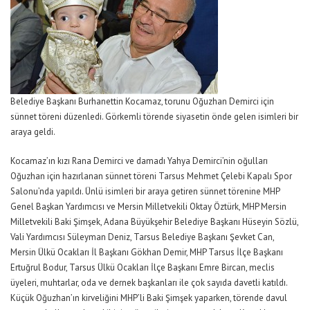
Belediye Başkanı Burhanettin Kocamaz, torunu Oğuzhan Demirci için
sünnet töreni düzenledi. Görkemli törende siyasetin önde gelen isimleri bir
araya geldi.
Kocamaz’ın kızı Rana Demirci ve damadı Yahya Demirci’nin oğulları
Oğuzhan için hazırlanan sünnet töreni Tarsus Mehmet Çelebi Kapalı Spor
Salonu’nda yapıldı. Ünlü isimleri bir araya getiren sünnet törenine MHP
Genel Başkan Yardımcısı ve Mersin Milletvekili Oktay Öztürk, MHP Mersin
Milletvekili Baki Şimşek, Adana Büyükşehir Belediye Başkanı Hüseyin Sözlü,
Vali Yardımcısı Süleyman Deniz, Tarsus Belediye Başkanı Şevket Can,
Mersin Ülkü Ocakları İl Başkanı Gökhan Demir, MHP Tarsus İlçe Başkanı
Ertuğrul Bodur, Tarsus Ülkü Ocakları İlçe Başkanı Emre Bircan, meclis
üyeleri, muhtarlar, oda ve dernek başkanları ile çok sayıda davetli katıldı.
Küçük Oğuzhan’ın kirveliğini MHP’li Baki Şimşek yaparken, törende davul