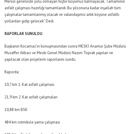
Mersin genelinde yolu olmayan hiçbir köyümüz kalmayacak. Tamamının
asfalt çalışması hazırlığı tamamlandı. Bu yılsonuna kadar inşallah tüm
çalışmalar tamamlanmış olacak ve vatandaşımız artık köyüne asfaltlı
yollardan gidip gelecek” Dedi.
RAPORLAR SUNULDU
Başkanın Kocamaz’ın konuşmasından sonra MESKİ Anamur Şube Müdürü
Muzaffer Akbacı ve Meski Genel Müdürü Nazım Toprak yapılan ve
yapılacak olan projelerin raporlarını sundu.
Raporda;
10,7 km 1. Kat asfalt çalışması
21,9 km 2. Kat asfalt çalışmaları
10,88 km BSK
484 km rotmiksle yama çalışması