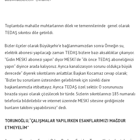
Toplantıda mahalle muhtarlarının dilek ve temennilerinde genel olarak
TEDAŞ sıkıntısı dile getirildi.
Bizler ilçeler olarak Büyükşehir’e bağlanmamızdan sonra Örneğin su,
elektrik abonesi yapılacağı zaman TEDAŞ bizlere bazı aksaklıklar çıkarıyor.
”Gidin MESKİ abonezi yapın” diyor MESKİ’de “ilk önce TEDAŞ aboneliğinizi
yapın” diyince arada kalıyoruz. Ayrıca kanalizasyon sorunu oldukça büyük
derecede” diyerek sıkıntılarını anlattılar. Başkan Kocamaz cevap olarak;
“Bizler bu sorunların üstesinden gelebilmek için sürekli daire
başkanlarımızla irtibattayız. Ayrıca TEDAŞ özel sektör. O sorununuzu
birazda siyasi olarak çözülecek bir türde. Sizlerin sıkıntılarınızı 185 numaralı
telefonla bildirilebilir ve internet üzerinde MESKİ sitesine girdiğinizde
bunların takibini yapabilirsiniz” dedi.
TORUNOĞLU, “ÇALIŞMALAR YAPILIRKEN ESANFLARIMIZI MAĞDUR
ETMEYELİM”