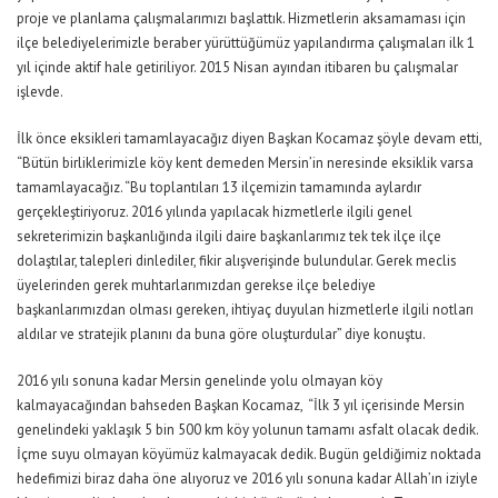
proje ve planlama çalışmalarımızı başlattık. Hizmetlerin aksamaması için
ilçe belediyelerimizle beraber yürüttüğümüz yapılandırma çalışmaları ilk 1
yıl içinde aktif hale getiriliyor. 2015 Nisan ayından itibaren bu çalışmalar
işlevde.
İlk önce eksikleri tamamlayacağız diyen Başkan Kocamaz şöyle devam etti,
“Bütün birliklerimizle köy kent demeden Mersin’in neresinde eksiklik varsa
tamamlayacağız. “Bu toplantıları 13 ilçemizin tamamında aylardır
gerçekleştiriyoruz. 2016 yılında yapılacak hizmetlerle ilgili genel
sekreterimizin başkanlığında ilgili daire başkanlarımız tek tek ilçe ilçe
dolaştılar, talepleri dinlediler, fikir alışverişinde bulundular. Gerek meclis
üyelerinden gerek muhtarlarımızdan gerekse ilçe belediye
başkanlarımızdan olması gereken, ihtiyaç duyulan hizmetlerle ilgili notları
aldılar ve stratejik planını da buna göre oluşturdular” diye konuştu.
2016 yılı sonuna kadar Mersin genelinde yolu olmayan köy
kalmayacağından bahseden Başkan Kocamaz, “İlk 3 yıl içerisinde Mersin
genelindeki yaklaşık 5 bin 500 km köy yolunun tamamı asfalt olacak dedik.
İçme suyu olmayan köyümüz kalmayacak dedik. Bugün geldiğimiz noktada
hedefimizi biraz daha öne alıyoruz ve 2016 yılı sonuna kadar Allah’ın iziyle