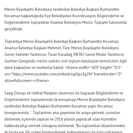
Mersin Büyükşehir Belediyesi tarafından Belediye Başkanı Burhanettin
Kocamaz başkanlığında‘İlçe Belediyeleri Koordinasyon, Bilgilendirme ve
Değerlendirme’ toplantıları Anamur Belediyesi Meclis Toplantı Salonunda
gerçekleşti.
Toplantıya Mersin Büyükşehir Belediye Başkanı Burhanettin Kocamaz,
Anamur Belediye Başkanı Mehmet Türe, Mersin Büyükşehir Belediyesi
Genel Sekreter Yardımcısı Turan Karadağ, MESKİ Genel Müdür Yardımcısı
Günhan Güngördü, meclis üyeleri, sivil toplum kuruluşları temsilcileri, ilgili
daire başkanları ve muhtarlar katıldı. <iframe width=”420″ height=”315″
src=”https://www.youtube.com/embed/xgGIpzZgZhI” frameborder=”0″
allowfullscreen></iframe>
Saygı Duruşu ve İstiklal Marşının okunması ile başlayan Bilgilendirme ve
Değerlendirme’ toplantısında ilk konuşmayı Mersin Büyükşehir Belediyesi
tarafından Belediye Başkanı Burhanettin Kocamaz yaptı. Kocamaz
konuşmasında, “ Toplantının ana gayesinin bir araya gelmek, sorunları
dinlemek, ilçelerde yapılan ve 2016 yılında yapılacak olan hizmetler
hakkında bilgi vermek olduğunu belirterek, “Bu toplantıları düzenlemekte
iki fayda var. İlki sizleri bilgilendirmek, beklentileriniz ile ilgili notlarımızı