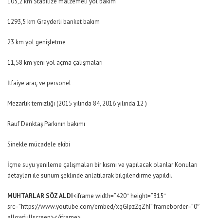
105,2 km Stabilize malzemeli yol bakım
1293,5 km Grayderli banket bakım
23 km yol genişletme
11,58 km yeni yol açma çalışmaları
İtfaiye araç ve personel
Mezarlık temizliği (2015 yılında 84, 2016 yılında 12 )
Rauf Denktaş Parkının bakımı
Sinekle mücadele ekibi
İçme suyu yenileme çalışmaları bir kısmı ve yapılacak olanlar Konuları
detayları ile sunum şeklinde anlatılarak bilgilendirme yapıldı.
MUHTARLAR SÖZ ALDI
<iframe width=”420″ height=”315″
src=”https://www.youtube.com/embed/xgGIpzZgZhI” frameborder=”0″
allowfullscreen></iframe>