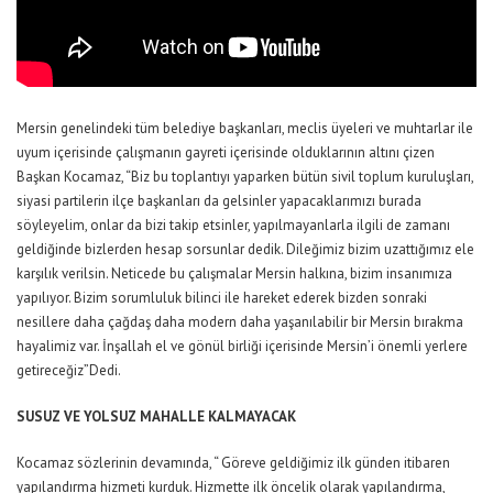
Mersin genelindeki tüm belediye başkanları, meclis üyeleri ve muhtarlar ile
uyum içerisinde çalışmanın gayreti içerisinde olduklarının altını çizen
Başkan Kocamaz, “Biz bu toplantıyı yaparken bütün sivil toplum kuruluşları,
siyasi partilerin ilçe başkanları da gelsinler yapacaklarımızı burada
söyleyelim, onlar da bizi takip etsinler, yapılmayanlarla ilgili de zamanı
geldiğinde bizlerden hesap sorsunlar dedik. Dileğimiz bizim uzattığımız ele
karşılık verilsin. Neticede bu çalışmalar Mersin halkına, bizim insanımıza
yapılıyor. Bizim sorumluluk bilinci ile hareket ederek bizden sonraki
nesillere daha çağdaş daha modern daha yaşanılabilir bir Mersin bırakma
hayalimiz var. İnşallah el ve gönül birliği içerisinde Mersin’i önemli yerlere
getireceğiz”Dedi.
SUSUZ VE YOLSUZ MAHALLE KALMAYACAK
Kocamaz sözlerinin devamında, “ Göreve geldiğimiz ilk günden itibaren
yapılandırma hizmeti kurduk. Hizmette ilk öncelik olarak yapılandırma,