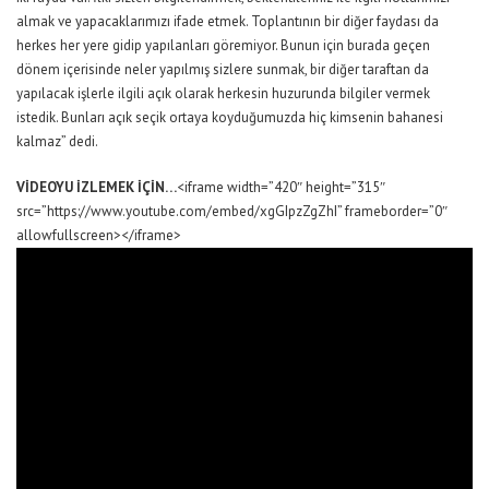
almak ve yapacaklarımızı ifade etmek. Toplantının bir diğer faydası da
herkes her yere gidip yapılanları göremiyor. Bunun için burada geçen
dönem içerisinde neler yapılmış sizlere sunmak, bir diğer taraftan da
yapılacak işlerle ilgili açık olarak herkesin huzurunda bilgiler vermek
istedik. Bunları açık seçik ortaya koyduğumuzda hiç kimsenin bahanesi
kalmaz” dedi.
VİDEOYU İZLEMEK İÇİN…
<iframe width=”420″ height=”315″
src=”https://www.youtube.com/embed/xgGIpzZgZhI” frameborder=”0″
allowfullscreen></iframe>