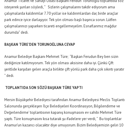
Anamur Ticaret ve Sanayi Odası Başkanı Feridun Torunoğlu toplantıda söz
isteyerek şunları söyledi, “ Sizlerin çalışmalarını takdir ediyorum ama
çalışmalarda kaldırımlar 7.70 yollar ise kaldırımlardan dar, birde araçlar
park edince iyice darlaşıyor. Tek yön olması başlı başınca sorun. Lütfen
çalışmalarınızı yaparken ticareti engellemeyelim. Esnaflarımız mağdur
durumda” dedi.
BAŞKAN TÜRE’DEN TORUNOĞLUNA CEVAP
Anamur Belediye Başkanı Mehmet Türe; “Başkan Ferudun Bey ben sizin
dediğinize katılmıyorum. Tek yön olması aksisine daha iyi. Çünkü Çift
şeritlide karşıdan gelen araçla birlikte çift yönlü park daha çok sıkıntı yaratır
” dedi.
TOPLANTIDA SON SÖZÜ BAŞKAN TÜRE YAPTI
Mersin Büyükşehir Belediyesi tarafından Anamur Belediyesi Meclis Toplantı
Salonunda gerçekleşen İlçe Belediyeleri Koordinasyon, Bilgilendirme ve
Değerlendirme’ toplantısının kapanış konuşmasını ev sahibi Mehmet Türe
yaptı. Türe konuşmasını kısa tutarak şu ifadelere yer verdi, “ Bu toplantılar
Anamur’un kazancı olacaktır diye umuyorum. Bizim Belediyemizin geliri 10