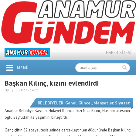
HABER SİTESİ
MENÜ
Başkan Kılınç, kızını evlendirdi
09 Eylül 2023 -
14:21
BELEDİYELER
,
Genel
,
Güncel
,
Manşetler
,
Siyaset
Anamur Belediye Başkanı Hidayet Kılınç’ın kızı Nisa Kılınç, Hasiripi ailesinin
oğlu Seyfullah ile yaşamını birleştirdi.
Genç çiftin 82 sosyal tesislerinde gerçekleştirilen düğününde Başkan Kılınç,