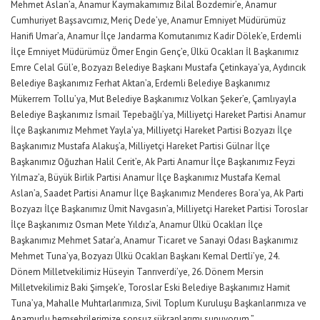
Mehmet Aslan’a, Anamur Kaymakamımız Bilal Bozdemir’e, Anamur
Cumhuriyet Başsavcımız, Meriç Dede’ye, Anamur Emniyet Müdürümüz
Hanifi Umar’a, Anamur İlçe Jandarma Komutanımız Kadir Dölek’e, Erdemli
İlçe Emniyet Müdürümüz Ömer Engin Genç’e, Ülkü Ocakları İl Başkanımız
Emre Celal Gül’e, Bozyazı Belediye Başkanı Mustafa Çetinkaya’ya, Aydıncık
Belediye Başkanımız Ferhat Aktan’a, Erdemli Belediye Başkanımız
Mükerrem Tollu’ya, Mut Belediye Başkanımız Volkan Şeker’e, Çamlıyayla
Belediye Başkanımız İsmail Tepebağlı’ya, Milliyetçi Hareket Partisi Anamur
İlçe Başkanımız Mehmet Yayla’ya, Milliyetçi Hareket Partisi Bozyazı İlçe
Başkanımız Mustafa Alakuş’a, Milliyetçi Hareket Partisi Gülnar İlçe
Başkanımız Oğuzhan Halil Cerit’e, Ak Parti Anamur İlçe Başkanımız Feyzi
Yılmaz’a, Büyük Birlik Partisi Anamur İlçe Başkanımız Mustafa Kemal
Aslan’a, Saadet Partisi Anamur İlçe Başkanımız Menderes Bora’ya, Ak Parti
Bozyazı İlçe Başkanımız Ümit Navgasın’a, Milliyetçi Hareket Partisi Toroslar
İlçe Başkanımız Osman Mete Yıldız’a, Anamur Ülkü Ocakları İlçe
Başkanımız Mehmet Satar’a, Anamur Ticaret ve Sanayi Odası Başkanımız
Mehmet Tuna’ya, Bozyazı Ülkü Ocakları Başkanı Kemal Dertli’ye, 24.
Dönem Milletvekilimiz Hüseyin Tanrıverdi’ye, 26. Dönem Mersin
Milletvekilimiz Baki Şimşek’e, Toroslar Eski Belediye Başkanımız Hamit
Tuna’ya, Mahalle Muhtarlarımıza, Sivil Toplum Kuruluşu Başkanlarımıza ve
Anamurlu hemşehrilerimize sonsuz şükranlarımı sunuyorum.”