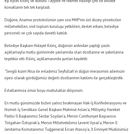
eşi Aysel Kılınç ve dünürü Tayyibe ve Hikmet Hasıripi çifti ile birlikte
konuklarını tek tek karşıladı.
Düğüne, Anamur protokolünün yanı sıra MHP’nin üst düzey yöneticileri
milletvekilleri, sivil toplum kuruluşu yetkilileri, devlet erkanı, belediye
personeli ve çok sayıda davetli katıldı.
Belediye Başkanı Hidayet Kılınç, düğünün ardından yaptığı yazılı
açıklamayla mutlu günlerinde yanlarında olan dostlarına ve yakınlarına
teşekkür etti. Kılınç, açıklamasında şunları kaydetti:
“Sevgili kızım Nisa ile evladımız Seyfullah’ın düğün merasimini ailemizin
üyesi olarak gördüğümüz değerli dostlarımın katılımı ile gerçekleştirdik.
Evlatlarımıza ömür boyu mutluluklar diliyorum.
En mutlu günümüzde bizleri yalnız bırakmayan Hak-İş Konfederasyonu ve
Hizmet-İş Sendikası Genel Başkanı Mahmut Aslan’a, Milliyetçi Hareket
Partisi İl Başkanımız Serdar Soydan’a, Mersin Cumhuriyet Başsavcısı
Tolgahan Öztoprak’a, Mersin Milletvekilimiz Levent Uysal’a, Mersin İl
Jandarma Komutanımız Tuğgeneral Ercan Atasoy’a, İl Emniyet Müdürümüz