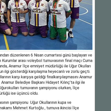
fından düzenlenen 6 Nisan cumartesi günü başlayan ve
en Kurumlar arası voleybol turnuvasının final maçı Cuma
unda, Anamur İlçe emniyet müdürlüğü ile Uğur Okulları
ğun ilgi gösterdiği karşılaşma heyecanlı ve zorlu geçti.
arının karşı karşıya geldiği finalkarşılaşmasını Anamur
amur Belediye Başkanı Hidayet Kılınç’ta ilgi ile
Uğurokulları turnuvanın şampiyonu olurken, İlçe
rlüğü ise üçüncü oldu.
asının şampiyonu Uğur Okullarının kupa ve
akamı Mehmet Kurtoğlu , turnuva ikincisi İlçe