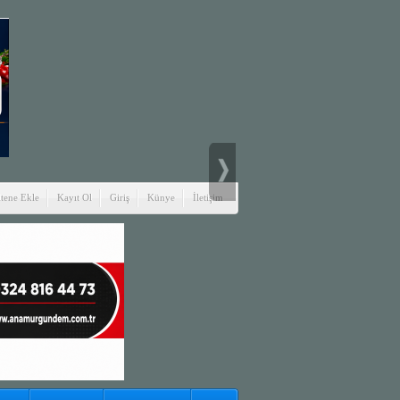
itene Ekle
Kayıt Ol
Giriş
Künye
İletişim