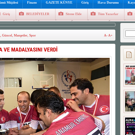
lümü Müjdesi
Finans
GAZETE KÜNYE
Giriş
Hava Durumu
Kayı
Giriş
BELEDİYELER
Sitene Ekle
Tüm Yazarlar
üncel
Genel
Foto Galeri
Hava Durumu
Sitene Ekl
Arama
l
,
Güncel
,
Manşetler
,
Spor
A-
A+
A VE MADALYASINI VERDİ