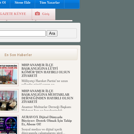
t Ol
Sitene Ekle
Tüm Yazarlar
GAZETE KÜNYE
Giriş
e
Kayıt Ol
Hava Durumu
:
En Son Haberler
MHP ANAMUR İLÇE
BAŞKANLIĞINA LÜTFİ
KÖMÜR’DEN HAYIRLI OLSUN
ZİYARETİ
Milliyetçi Hareket Partisi’ne uzun
yıllardır gönül veren ve ...
MHP ANAMUR İLÇE
BAŞKANLIĞINA MUHTARLAR
DERNEĞİNDEN HAYIRLI OLSUN
ZİYARETİ
Anamur Muhtarlar Derneği Başkanı
Mehmet Sarı ve beraberindek...
AURAVOX Dijital Dünyada
Büyüyor: Destek Olmak İçin Takip
Et, Abone Ol!
Sosyal medya ve dijital içerik
dünyasında çalışmalarını sürd...