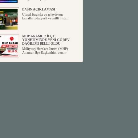
BASIN AÇIKLAMASI
Ulusal basında ve televizyon
kanallarında yerli ve milli muz...
MHP ANAMUR İLÇE
YÖNETİMİNDE YENİ GÖREV
DAĞILIMI BELLİ OLDU
Milliyetçi Hareket Partisi (MHP)
Anamur İlçe Başkanlığı, yen...
SİYASETİN TAŞLARI YENİDEN
DİZİLİYOR
Anamur'dan yükselen siyasi değişim,
Türkiye'deki yeni dönemi...
ANKA-DER 33 (Anamur Kalkınma
Kültür Turizm Tarım ve Dayanışma
Derneği) DUYURU ;
Anamur Kalkınma Kültür Turizm
Tarım ve Dayanışma Derneği (ANKA-
D...
Anamur Belediye Başkanı Durmuş
Deniz, CHP’den İstifa Etti:
Anamur Belediye Başkanı Durmuş
Deniz, CHP’den İstifa Etti: “Bu, ...