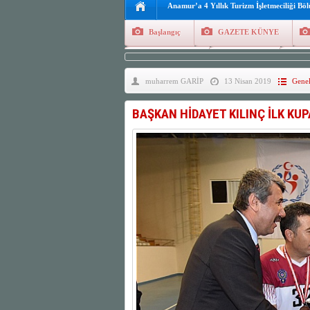
Anamur’a 4 Yıllık Turizm İşletmeciliği Bö
Başlangıç
GAZETE KÜNYE
Tüm Yazarlar
Manşetler
G
muharrem GARİP
13 Nisan 2019
Gene
Finans
Kayıt Ol
BAŞKAN HİDAYET KILINÇ İLK KUP