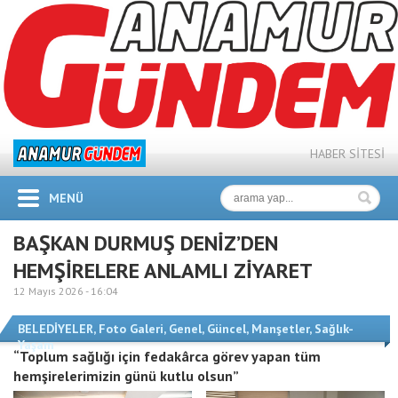
HABER SİTESİ
MENÜ
BAŞKAN DURMUŞ DENİZ’DEN
HEMŞİRELERE ANLAMLI ZİYARET
12 Mayıs 2026 -
16:04
BELEDİYELER
,
Foto Galeri
,
Genel
,
Güncel
,
Manşetler
,
Sağlık-
Yaşam
“Toplum sağlığı için fedakârca görev yapan tüm
hemşirelerimizin günü kutlu olsun”