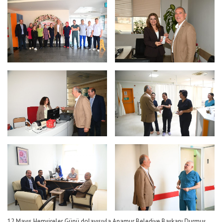
12 Mayıs Hemşireler Günü dolayısıyla Anamur Belediye Başkanı Durmuş