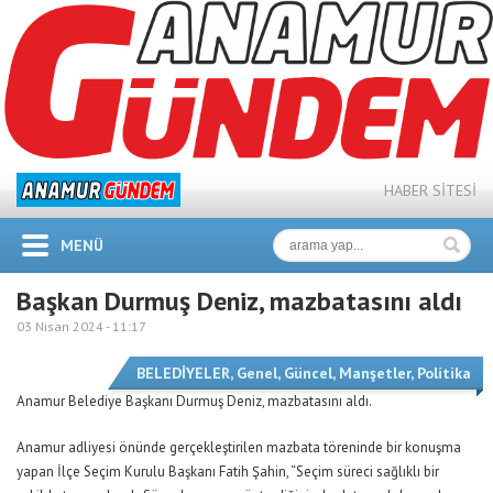
HABER SİTESİ
MENÜ
Başkan Durmuş Deniz, mazbatasını aldı
03 Nisan 2024 -
11:17
BELEDİYELER
,
Genel
,
Güncel
,
Manşetler
,
Politika
Anamur Belediye Başkanı Durmuş Deniz, mazbatasını aldı.
Anamur adliyesi önünde gerçekleştirilen mazbata töreninde bir konuşma
yapan İlçe Seçim Kurulu Başkanı Fatih Şahin, “Seçim süreci sağlıklı bir