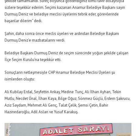
şekilde tamamlandı. Süreç boyunca gösterdiğiniz ılımlı tavır dolayısıyla
sizlere teşekkür ederim. Seçimi kazanan Anamur Belediye Başkanı sayın
Durmuş Deniz ve belediye meclisi üyelerini tebrik eder, görevlerinde
başarılar dilerim” dedi.
Şahin, daha sonra önce meclis üyeleri ve ardından Belediye Başkanı
Durmuş Deniz’e mazbatalarını verdi.
Belediye Başkanı Durmuş Deniz de seçim sürecinde yoğun şekilde çalışan
İlçe Seçim Kurulu’na teşekkür etti.
Sonuçların netleşmesiyle CHP Anamur Belediye Meclisi Üyeleri şu
isimlerden oluştu:
Ali Kubilay Erdal, Seyfettin Ankay, Medine Tunç, Ali İlhan Ayhan, Tekin
Mutlu, Necdet Ünal, İlhan Kaya, Bilge Oğuz, Sönmez Güçlü, Erdem Şakrucu,
Aziz Saydam, Mehmet Ali Genç, Talat Çelik, Şemsi Çetin, Bahir
Hazinedaroğlu, Adil Aslan ve Yusuf Karakuş.