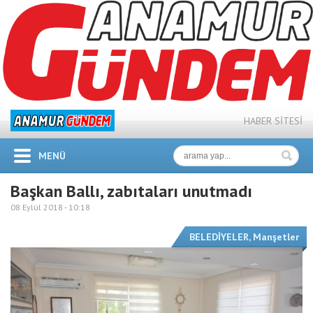
HABER SİTESİ
MENÜ
Başkan Ballı, zabıtaları unutmadı
08 Eylül 2018 -
10:18
BELEDİYELER
,
Manşetler