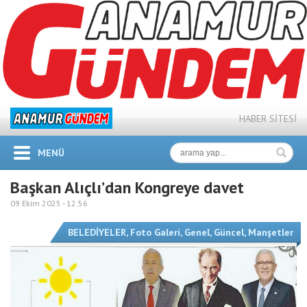
HABER SİTESİ
MENÜ
Başkan Alıçlı’dan Kongreye davet
09 Ekim 2025 -
12:56
BELEDİYELER
,
Foto Galeri
,
Genel
,
Güncel
,
Manşetler