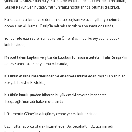
yılındaki kuruluşundan bu yana kulübe en çok hizmet eden isimlerin adları,
Gürsel Kavun Şehir Stadyumu’nun farklı noktalarında ölümsüzleştirildi.
Bu kapsamda, bir önceki dönem kulüp başkanı ve uzun yıllar yönetimde
görev alan Ali Kemal Özalp’in adı misafir takım soyunma odasında,
Yönetimde uzun süre hizmet veren Ömer Baş’ın adı kuzey cephe yedek
kulübesinde,
Mevcut takım kaptanı ve yıllardır kulübün formasını terleten Tahir Şimşek’in
adı ev sahibi takım soyunma odasında,
Kulübün efsane kalecilerinden ve ebediyete intikal eden Yaşar Çanlı’nın adı
Sosyal Tesisler B Blokta,
Kulübün kuruluşundan itibaren büyük emekler veren Menderes
Topçuoğlu’nun adı hakem odasında,
Hüsamettin Güneş’in adı güney cephe yedek kulübesinde,
Uzun yıllar sporcu olarak hizmet eden Av. Selahattin Özilice’nin adı