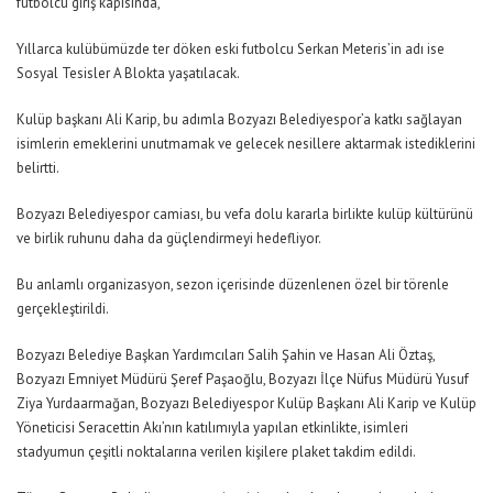
futbolcu giriş kapısında,
Yıllarca kulübümüzde ter döken eski futbolcu Serkan Meteris’in adı ise
Sosyal Tesisler A Blokta yaşatılacak.
Kulüp başkanı Ali Karip, bu adımla Bozyazı Belediyespor’a katkı sağlayan
isimlerin emeklerini unutmamak ve gelecek nesillere aktarmak istediklerini
belirtti.
Bozyazı Belediyespor camiası, bu vefa dolu kararla birlikte kulüp kültürünü
ve birlik ruhunu daha da güçlendirmeyi hedefliyor.
Bu anlamlı organizasyon, sezon içerisinde düzenlenen özel bir törenle
gerçekleştirildi.
Bozyazı Belediye Başkan Yardımcıları Salih Şahin ve Hasan Ali Öztaş,
Bozyazı Emniyet Müdürü Şeref Paşaoğlu, Bozyazı İlçe Nüfus Müdürü Yusuf
Ziya Yurdaarmağan, Bozyazı Belediyespor Kulüp Başkanı Ali Karip ve Kulüp
Yöneticisi Seracettin Akı’nın katılımıyla yapılan etkinlikte, isimleri
stadyumun çeşitli noktalarına verilen kişilere plaket takdim edildi.