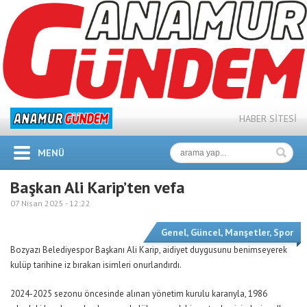
HABER SİTESİ
MENÜ
Başkan Ali Karip’ten vefa
07 Nisan 2025 -
12:22
Genel
,
Güncel
,
Manşetler
,
Spor
Bozyazı Belediyespor Başkanı Ali Karip, aidiyet duygusunu benimseyerek
kulüp tarihine iz bırakan isimleri onurlandırdı.
2024-2025 sezonu öncesinde alınan yönetim kurulu kararıyla, 1986