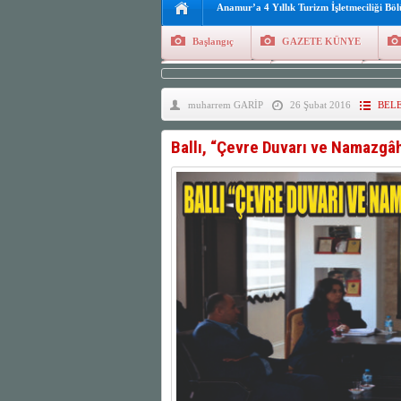
Anamur’a 4 Yıllık Turizm İşletmeciliği Bö
Başlangıç
GAZETE KÜNYE
Tüm Yazarlar
Manşetler
G
muharrem GARİP
26 Şubat 2016
BEL
Finans
Kayıt Ol
Ballı, “Çevre Duvarı ve Namazgâ