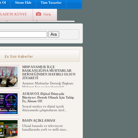
t Ol
Sitene Ekle
Tüm Yazarlar
GAZETE KÜNYE
Giriş
e
Kayıt Ol
Hava Durumu
:
MHP ANAMUR İLÇE
BAŞKANLIĞINA LÜTFİ
KÖMÜR’DEN HAYIRLI OLSUN
ZİYARETİ
En Son Haberler
Milliyetçi Hareket Partisi’ne uzun
yıllardır gönül veren ve ...
MHP ANAMUR İLÇE
BAŞKANLIĞINA MUHTARLAR
DERNEĞİNDEN HAYIRLI OLSUN
ZİYARETİ
Anamur Muhtarlar Derneği Başkanı
Mehmet Sarı ve beraberindek...
AURAVOX Dijital Dünyada
Büyüyor: Destek Olmak İçin Takip
Et, Abone Ol!
Sosyal medya ve dijital içerik
dünyasında çalışmalarını sürd...
BASIN AÇIKLAMASI
Ulusal basında ve televizyon
kanallarında yerli ve milli muz...