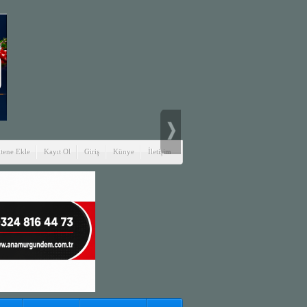
itene Ekle
Kayıt Ol
Giriş
Künye
İletişim