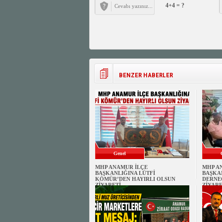
4+4 = ?
BENZER HABERLER
Genel
MHP ANAMUR İLÇE
MHP A
BAŞKANLIĞINA LÜTFİ
BAŞKA
KÖMÜR’DEN HAYIRLI OLSUN
DERNE
ZİYARETİ
ZİYARE