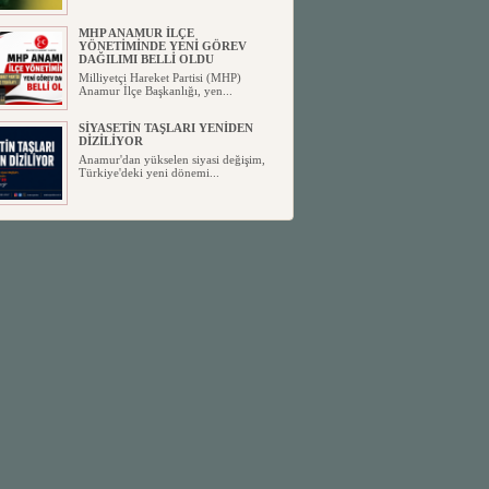
MHP ANAMUR İLÇE
YÖNETİMİNDE YENİ GÖREV
DAĞILIMI BELLİ OLDU
Milliyetçi Hareket Partisi (MHP)
Anamur İlçe Başkanlığı, yen...
SİYASETİN TAŞLARI YENİDEN
DİZİLİYOR
Anamur'dan yükselen siyasi değişim,
Türkiye'deki yeni dönemi...
ANKA-DER 33 (Anamur Kalkınma
Kültür Turizm Tarım ve Dayanışma
Derneği) DUYURU ;
Anamur Kalkınma Kültür Turizm
Tarım ve Dayanışma Derneği (ANKA-
D...
Anamur Belediye Başkanı Durmuş
Deniz, CHP’den İstifa Etti:
Anamur Belediye Başkanı Durmuş
Deniz, CHP’den İstifa Etti: “Bu, ...
İŞ İNSANI ABDULNASIR
AYDIN’DAN KIZI BÜŞRA’YA
UNUTULMAZ DÜĞÜN
Anamur Yılın Düğününde Buluştu
Yoğun Katılım, Kusursuz ...