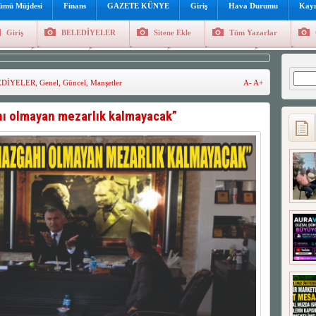
lümü Müjdesi
Finans
GAZETE KÜNYE
Giriş
Hava Durumu
Kayı
Giriş
BELEDİYELER
Sitene Ekle
Tüm Yazarlar
üncel
Genel
Foto Galeri
Hava Durumu
Sitene Ekl
Arama
EDİYELER
,
Genel
,
Güncel
,
Manşetler
A-
A+
hı olmayan mezarlık kalmayacak”