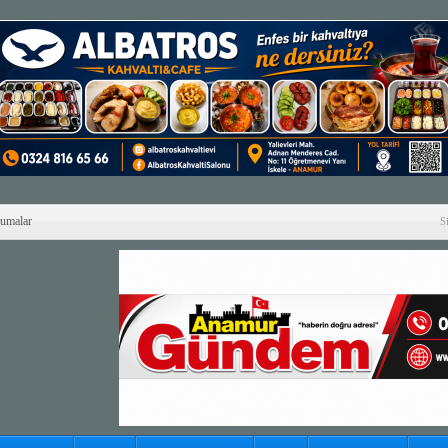
Cumalar
S