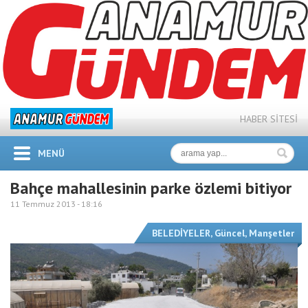
HABER SİTESİ
MENÜ
Bahçe mahallesinin parke özlemi bitiyor
11 Temmuz 2013 -
18:16
BELEDİYELER
,
Güncel
,
Manşetler