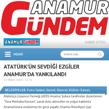
HABER SİTESİ
MENÜ
ATATÜRK’ÜN SEVDİĞİ EZGİLER
ANAMUR’DA YANKILANDI
12 Mayıs 2026 -
11:31
BELEDİYELER
,
Foto Galeri
,
Genel
,
Güncel
,
Kültür-Sanat
,
Manşetler
Atatürkçü Düşünce Derneği (ADD) Anamur Şubesi tarafından düzenlenen
“Yaza Merhaba Konseri”, sanat dolu atmosferi ve yoğun katılımla
Anamurlulara unutulmaz bir gece yaşattı. Anamur Belediyesi Şair