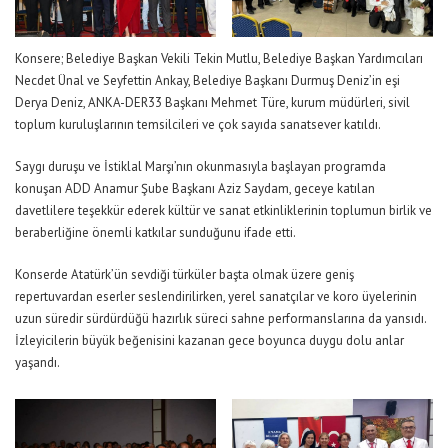
Konsere; Belediye Başkan Vekili Tekin Mutlu, Belediye Başkan Yardımcıları
Necdet Ünal ve Seyfettin Ankay, Belediye Başkanı Durmuş Deniz’in eşi
Derya Deniz, ANKA-DER33 Başkanı Mehmet Türe, kurum müdürleri, sivil
toplum kuruluşlarının temsilcileri ve çok sayıda sanatsever katıldı.
Saygı duruşu ve İstiklal Marşı’nın okunmasıyla başlayan programda
konuşan ADD Anamur Şube Başkanı Aziz Saydam, geceye katılan
davetlilere teşekkür ederek kültür ve sanat etkinliklerinin toplumun birlik ve
beraberliğine önemli katkılar sunduğunu ifade etti.
Konserde Atatürk’ün sevdiği türküler başta olmak üzere geniş
repertuvardan eserler seslendirilirken, yerel sanatçılar ve koro üyelerinin
uzun süredir sürdürdüğü hazırlık süreci sahne performanslarına da yansıdı.
İzleyicilerin büyük beğenisini kazanan gece boyunca duygu dolu anlar
yaşandı.