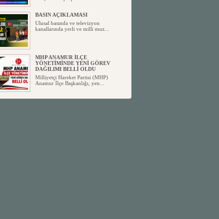
BASIN AÇIKLAMASI
Ulusal basında ve televizyon
kanallarında yerli ve milli muz...
MHP ANAMUR İLÇE
YÖNETİMİNDE YENİ GÖREV
DAĞILIMI BELLİ OLDU
Milliyetçi Hareket Partisi (MHP)
Anamur İlçe Başkanlığı, yen...
SİYASETİN TAŞLARI YENİDEN
DİZİLİYOR
Anamur'dan yükselen siyasi değişim,
Türkiye'deki yeni dönemi...
ANKA-DER 33 (Anamur Kalkınma
Kültür Turizm Tarım ve Dayanışma
Derneği) DUYURU ;
Anamur Kalkınma Kültür Turizm
Tarım ve Dayanışma Derneği (ANKA-
D...
Anamur Belediye Başkanı Durmuş
Deniz, CHP’den İstifa Etti:
Anamur Belediye Başkanı Durmuş
Deniz, CHP’den İstifa Etti: “Bu, ...