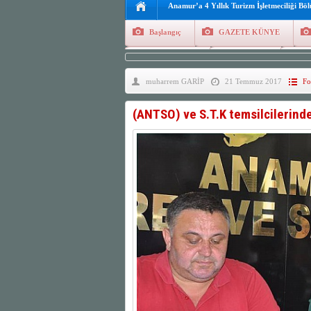
Anamur’a 4 Yıllık Turizm İşletmeciliği Bö
Başlangıç
GAZETE KÜNYE
Tüm Yazarlar
Manşetler
G
muharrem GARİP
21 Temmuz 2017
Fo
Finans
Kayıt Ol
(ANTSO) ve S.T.K temsilcilerind