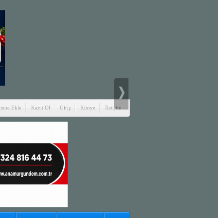
itene Ekle
Kayıt Ol
Giriş
Künye
İletişim