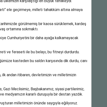
 ülkemizin karşılaştığı en büyük tehlikeydi.
eti” ele geçirmeye, milleti tahakküm altına almaya
i tarihimizde görülmemiş bir kaosa sürüklemek, kardeş
avaş ortamına sokmaktı.
kiye Cumhuriyetini bir daha ayağa kalkamayacak
reti ve feraseti ile bu belayı, bu fitneyi durdurdu.
ümüze kasteden bu saldırı karşısında dik durdu, canı
ilk andan itibaren, devletimizin ve milletimizin
Gazi Meclisimiz, Başbakanımız, siyasi partilerimiz,
z ve medyamızın kararlı duruşuyla bir destan yazdık.
vuşturan milletimizin önünde saygıyla eğiliyoruz.