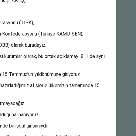
onu (HAK-İŞ),
,
erasyonu (TİSK),
arı Konfederasyonu (Türkiye KAMU-SEN),
TOBB) olarak buradayız.
 kurumlar olarak, bu ortak açıklamayı 81 ilde aynı
lan 15 Temmuz’un yıldönümüne giriyoruz.
e, hazırladığımız afişlerle ülkemizin tamamında 15
rmayacağız.
lduğuna inanıyoruz.
de bir işgal girişimiydi.