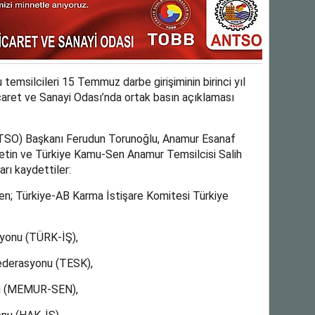
temsilcileri 15 Temmuz darbe girişiminin birinci yıl
aret ve Sanayi Odası’nda ortak basın açıklaması
TSO) Başkanı Ferudun Torunoğlu, Anamur Esanaf
tin ve Türkiye Kamu-Sen Anamur Temsilcisi Salih
rı kaydettiler:
den; Türkiye-AB Karma İstişare Komitesi Türkiye
syonu (TÜRK-İŞ),
federasyonu (TESK),
nu (MEMUR-SEN),