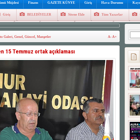
lümü Müjdesi
Finans
GAZETE KÜNYE
Giriş
Hava Durumu
Kayı
Giriş
BELEDİYELER
Sitene Ekle
Tüm Yazarlar
üncel
Genel
Foto Galeri
Hava Durumu
Sitene Ekl
Arama
to Galeri
,
Genel
,
Güncel
,
Manşetler
A-
A+
en 15 Temmuz ortak açıklaması