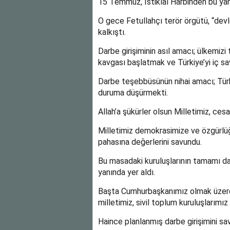
15 Temmuz, İstiklal Harbinden bu yana
O gece Fetullahçı terör örgütü, “devl
kalkıştı.
Darbe girişiminin asıl amacı; ülkemiz
kavgası başlatmak ve Türkiye’yi iç s
Darbe teşebbüsünün nihai amacı; Tür
duruma düşürmekti.
Allah’a şükürler olsun Milletimiz, cesa
Milletimiz demokrasimize ve özgürlüğ
pahasına değerlerini savundu.
Bu masadaki kuruluşlarının tamamı da, 
yanında yer aldı.
Başta Cumhurbaşkanımız olmak üzere, 
milletimiz, sivil toplum kuruluşlarımı
Haince planlanmış darbe girişimini sa