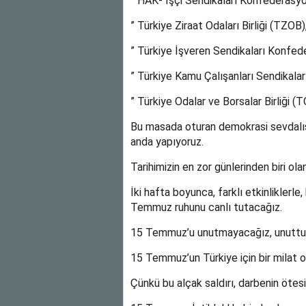
” HAK- İşçi Sendikaları Konfederasy
” Türkiye Ziraat Odaları Birliği (TZOB)
” Türkiye İşveren Sendikaları Konfed
” Türkiye Kamu Çalışanları Sendikal
” Türkiye Odalar ve Borsalar Birliği (
Bu masada oturan demokrasi sevdalısı
anda yapıyoruz.
Tarihimizin en zor günlerinden biri o
İki hafta boyunca, farklı etkinliklerl
Temmuz ruhunu canlı tutacağız.
15 Temmuz’u unutmayacağız, unuttu
15 Temmuz’un Türkiye için bir milat o
Çünkü bu alçak saldırı, darbenin ötesin