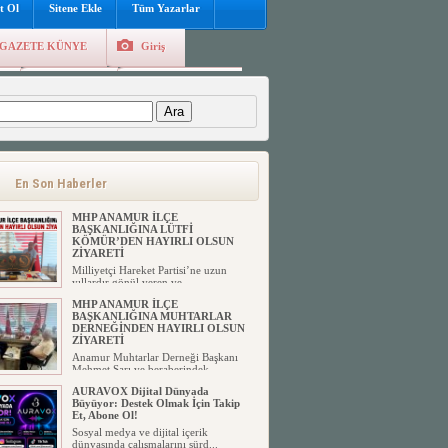
t Ol
Sitene Ekle
Tüm Yazarlar
GAZETE KÜNYE
Giriş
e
Kayıt Ol
Hava Durumu
:
En Son Haberler
MHP ANAMUR İLÇE
BAŞKANLIĞINA LÜTFİ
KÖMÜR’DEN HAYIRLI OLSUN
ZİYARETİ
Milliyetçi Hareket Partisi’ne uzun
yıllardır gönül veren ve ...
MHP ANAMUR İLÇE
BAŞKANLIĞINA MUHTARLAR
DERNEĞİNDEN HAYIRLI OLSUN
ZİYARETİ
Anamur Muhtarlar Derneği Başkanı
Mehmet Sarı ve beraberindek...
AURAVOX Dijital Dünyada
Büyüyor: Destek Olmak İçin Takip
Et, Abone Ol!
Sosyal medya ve dijital içerik
dünyasında çalışmalarını sürd...