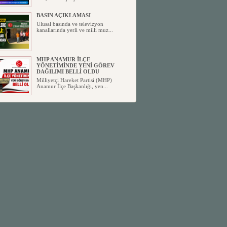
BASIN AÇIKLAMASI
Ulusal basında ve televizyon
kanallarında yerli ve milli muz...
MHP ANAMUR İLÇE
YÖNETİMİNDE YENİ GÖREV
DAĞILIMI BELLİ OLDU
Milliyetçi Hareket Partisi (MHP)
Anamur İlçe Başkanlığı, yen...
SİYASETİN TAŞLARI YENİDEN
DİZİLİYOR
Anamur'dan yükselen siyasi değişim,
Türkiye'deki yeni dönemi...
ANKA-DER 33 (Anamur Kalkınma
Kültür Turizm Tarım ve Dayanışma
Derneği) DUYURU ;
Anamur Kalkınma Kültür Turizm
Tarım ve Dayanışma Derneği (ANKA-
D...
Anamur Belediye Başkanı Durmuş
Deniz, CHP’den İstifa Etti:
Anamur Belediye Başkanı Durmuş
Deniz, CHP’den İstifa Etti: “Bu, ...