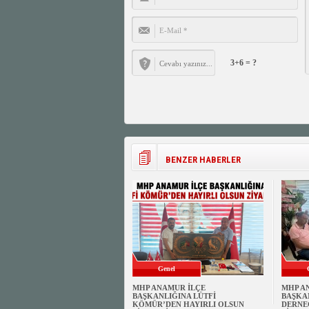
3+6 = ?
BENZER HABERLER
Genel
MHP ANAMUR İLÇE
MHP A
BAŞKANLIĞINA LÜTFİ
BAŞKA
KÖMÜR’DEN HAYIRLI OLSUN
DERNE