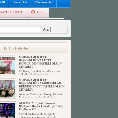
t Ol
Sitene Ekle
Tüm Yazarlar
GAZETE KÜNYE
Giriş
e
Kayıt Ol
Hava Durumu
:
En Son Haberler
MHP ANAMUR İLÇE
BAŞKANLIĞINA LÜTFİ
KÖMÜR’DEN HAYIRLI OLSUN
ZİYARETİ
Milliyetçi Hareket Partisi’ne uzun
yıllardır gönül veren ve ...
MHP ANAMUR İLÇE
BAŞKANLIĞINA MUHTARLAR
DERNEĞİNDEN HAYIRLI OLSUN
ZİYARETİ
Anamur Muhtarlar Derneği Başkanı
Mehmet Sarı ve beraberindek...
AURAVOX Dijital Dünyada
Büyüyor: Destek Olmak İçin Takip
Et, Abone Ol!
Sosyal medya ve dijital içerik
dünyasında çalışmalarını sürd...