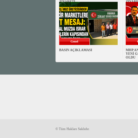
ZİYARETİ
ZİYARE
Genel
BASIN AÇIKLAMASI
MHP A
YENİ G
OLDU
© Tüm Hakları Saklıdır.