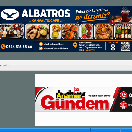
Cumalar
S