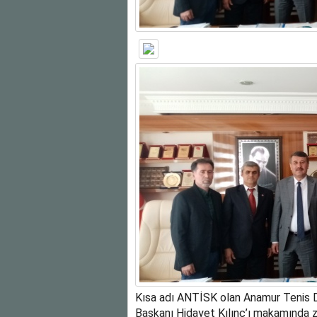
Kısa adı ANTİSK olan Anamur Tenis Da
Başkanı Hidayet Kılınç’ı makamında zi