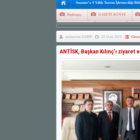
Anamur’a 4 Yıllık Turizm İşletmeciliği Bö
Başlangıç
GAZETE KÜNYE
Tüm Yazarlar
Manşetler
G
muharrem GARİP
24 Ocak 2020
Günce
Finans
Kayıt Ol
ANTİSK, Başkan Kılınç’ı ziyaret e