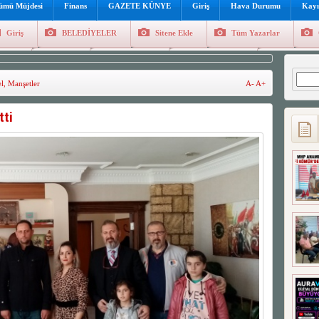
lümü Müjdesi
Finans
GAZETE KÜNYE
Giriş
Hava Durumu
Kayı
Giriş
BELEDİYELER
Sitene Ekle
Tüm Yazarlar
üncel
Genel
Foto Galeri
Hava Durumu
Sitene Ekl
Arama
l
,
Manşetler
A-
A+
tti