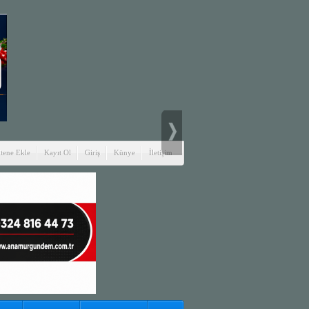
itene Ekle
Kayıt Ol
Giriş
Künye
İletişim