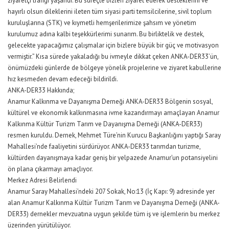
ziyaretçi trafiği yaşandı. Bu süreçte bizleri ziyaret ederek desteklerini ve
hayırlı olsun dileklerini ileten tüm siyasi parti temsilcilerine, sivil toplum
kuruluşlarına (STK) ve kıymetli hemşerilerimize şahsım ve yönetim
kurulumuz adına kalbi teşekkürlerimi sunarım. Bu birliktelik ve destek,
gelecekte yapacağımız çalışmalar için bizlere büyük bir güç ve motivasyon
vermiştir.” Kısa sürede yakaladığı bu ivmeyle dikkat çeken ANKA-DER33’ün,
önümüzdeki günlerde de bölgeye yönelik projelerine ve ziyaret kabullerine
hız kesmeden devam edeceği bildirildi.
ANKA-DER33 Hakkında;
Anamur Kalkınma ve Dayanışma Derneği ANKA-DER33 Bölgenin sosyal,
kültürel ve ekonomik kalkınmasına ivme kazandırmayı amaçlayan Anamur
Kalkınma Kültür Turizm Tarım ve Dayanışma Derneği (ANKA-DER33)
resmen kuruldu. Dernek, Mehmet Türe’nin Kurucu Başkanlığını yaptığı Saray
Mahallesi’nde faaliyetini sürdürüyor. ANKA-DER33 tarımdan turizme,
kültürden dayanışmaya kadar geniş bir yelpazede Anamur’un potansiyelini
ön plana çıkarmayı amaçlıyor.
Merkez Adresi Belirlendi
Anamur Saray Mahallesi’ndeki 207 Sokak, No:13 (İç Kapı: 9) adresinde yer
alan Anamur Kalkınma Kültür Turizm Tarım ve Dayanışma Derneği (ANKA-
DER33) dernekler mevzuatına uygun şekilde tüm iş ve işlemlerin bu merkez
üzerinden yürütülüyor.