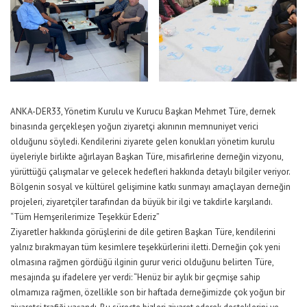
ANKA-DER33, Yönetim Kurulu ve Kurucu Başkan Mehmet Türe, dernek
binasında gerçekleşen yoğun ziyaretçi akınının memnuniyet verici
olduğunu söyledi. Kendilerini ziyarete gelen konukları yönetim kurulu
üyeleriyle birlikte ağırlayan Başkan Türe, misafirlerine derneğin vizyonu,
yürüttüğü çalışmalar ve gelecek hedefleri hakkında detaylı bilgiler veriyor.
Bölgenin sosyal ve kültürel gelişimine katkı sunmayı amaçlayan derneğin
projeleri, ziyaretçiler tarafından da büyük bir ilgi ve takdirle karşılandı.
“Tüm Hemşerilerimize Teşekkür Ederiz”
Ziyaretler hakkında görüşlerini de dile getiren Başkan Türe, kendilerini
yalnız bırakmayan tüm kesimlere teşekkürlerini iletti. Derneğin çok yeni
olmasına rağmen gördüğü ilginin gurur verici olduğunu belirten Türe,
mesajında şu ifadelere yer verdi: “Henüz bir aylık bir geçmişe sahip
olmamıza rağmen, özellikle son bir haftada derneğimizde çok yoğun bir