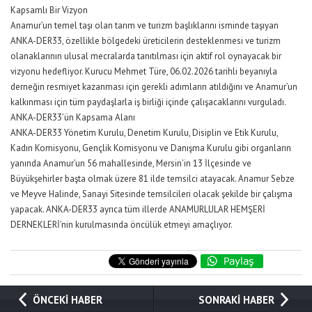
Kapsamlı Bir Vizyon
Anamur’un temel taşı olan tarım ve turizm başlıklarını isminde taşıyan
ANKA-DER33, özellikle bölgedeki üreticilerin desteklenmesi ve turizm
olanaklarının ulusal mecralarda tanıtılması için aktif rol oynayacak bir
vizyonu hedefliyor. Kurucu Mehmet Türe, 06.02.2026 tarihli beyanıyla
derneğin resmiyet kazanması için gerekli adımların atıldığını ve Anamur’un
kalkınması için tüm paydaşlarla iş birliği içinde çalışacaklarını vurguladı.
ANKA-DER33’ün Kapsama Alanı
ANKA-DER33 Yönetim Kurulu, Denetim Kurulu, Disiplin ve Etik Kurulu,
Kadın Komisyonu, Gençlik Komisyonu ve Danışma Kurulu gibi organların
yanında Anamur’un 56 mahallesinde, Mersin’in 13 İlçesinde ve
Büyükşehirler başta olmak üzere 81 ilde temsilci atayacak. Anamur Sebze
ve Meyve Halinde, Sanayi Sitesinde temsilcileri olacak şekilde bir çalışma
yapacak. ANKA-DER33 ayrıca tüm illerde ANAMURLULAR HEMŞERİ
DERNEKLERİ’nin kurulmasında öncülük etmeyi amaçlıyor.
ÖNCEKİ HABER
SONRAKİ HABER