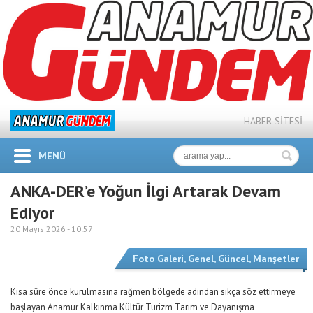
HABER SİTESİ
MENÜ
ANKA-DER’e Yoğun İlgi Artarak Devam
Ediyor
20 Mayıs 2026 -
10:57
Foto Galeri
,
Genel
,
Güncel
,
Manşetler
Kısa süre önce kurulmasına rağmen bölgede adından sıkça söz ettirmeye
başlayan Anamur Kalkınma Kültür Turizm Tarım ve Dayanışma