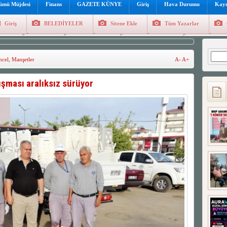
lümü Müjdesi
Finans
GAZETE KÜNYE
Giriş
Hava Durumu
Kayı
Giriş
BELEDİYELER
Sitene Ekle
Tüm Yazarlar
üncel
Genel
Foto Galeri
Hava Durumu
Sitene Ekl
Arama
cel
,
Manşetler
A-
A+
şması aralıksız sürüyor