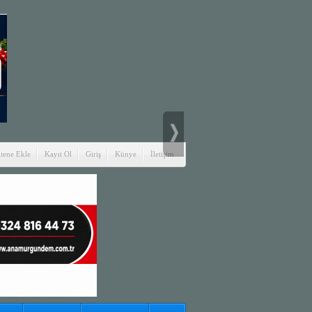
itene Ekle
Kayıt Ol
Giriş
Künye
İletişim