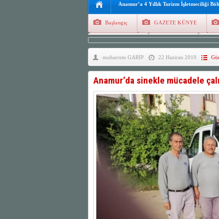
Anamur’a 4 Yıllık Turizm İşletmeciliği Bö
Başlangıç
GAZETE KÜNYE
Tüm Yazarlar
Manşetler
G
muharrem GARİP
22 Haziran 2019
Gün
Finans
Kayıt Ol
Anamur’da sinekle mücadele çalı