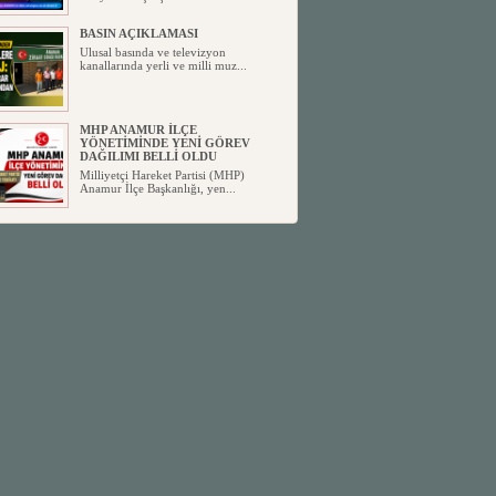
BASIN AÇIKLAMASI
Ulusal basında ve televizyon
kanallarında yerli ve milli muz...
MHP ANAMUR İLÇE
YÖNETİMİNDE YENİ GÖREV
DAĞILIMI BELLİ OLDU
Milliyetçi Hareket Partisi (MHP)
Anamur İlçe Başkanlığı, yen...
SİYASETİN TAŞLARI YENİDEN
DİZİLİYOR
Anamur'dan yükselen siyasi değişim,
Türkiye'deki yeni dönemi...
ANKA-DER 33 (Anamur Kalkınma
Kültür Turizm Tarım ve Dayanışma
Derneği) DUYURU ;
Anamur Kalkınma Kültür Turizm
Tarım ve Dayanışma Derneği (ANKA-
D...
Anamur Belediye Başkanı Durmuş
Deniz, CHP’den İstifa Etti:
Anamur Belediye Başkanı Durmuş
Deniz, CHP’den İstifa Etti: “Bu, ...