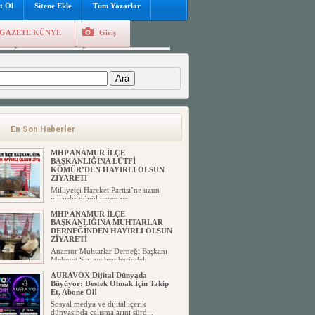
t Ol
Sitene Ekle
Tüm Yazarlar
GAZETE KÜNYE
Giriş
e
Kayıt Ol
Hava Durumu
:
En Son Haberler
MHP ANAMUR İLÇE
BAŞKANLIĞINA LÜTFİ
KÖMÜR’DEN HAYIRLI OLSUN
ZİYARETİ
Milliyetçi Hareket Partisi’ne uzun
yıllardır gönül veren ve ...
MHP ANAMUR İLÇE
BAŞKANLIĞINA MUHTARLAR
DERNEĞİNDEN HAYIRLI OLSUN
ZİYARETİ
Anamur Muhtarlar Derneği Başkanı
Mehmet Sarı ve beraberindek...
AURAVOX Dijital Dünyada
Büyüyor: Destek Olmak İçin Takip
Et, Abone Ol!
Sosyal medya ve dijital içerik
dünyasında çalışmalarını sürd...