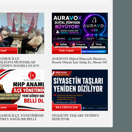
Genel
Foto Galeri
NAMUR İLÇE
AURAVOX Dijital Dünyada Büyüyor:
NLIĞINA MUHTARLAR
Destek Olmak İçin Takip Et, Abone Ol!
ĞİNDEN HAYIRLI OLSUN
Tİ
Genel
BELEDİYELER
NAMUR İLÇE YÖNETİMİNDE
SİYASETİN TAŞLARI YENİDEN
ÖREV DAĞILIMI BELLİ
DİZİLİYOR