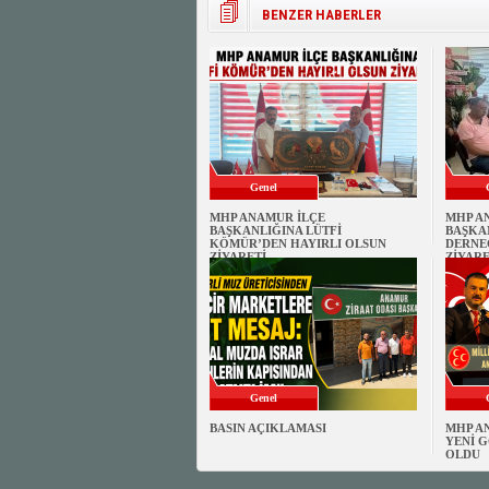
BENZER HABERLER
Genel
MHP ANAMUR İLÇE
MHP A
BAŞKANLIĞINA LÜTFİ
BAŞKA
KÖMÜR’DEN HAYIRLI OLSUN
DERNE
ZİYARETİ
ZİYARE
Genel
BASIN AÇIKLAMASI
MHP A
YENİ G
OLDU