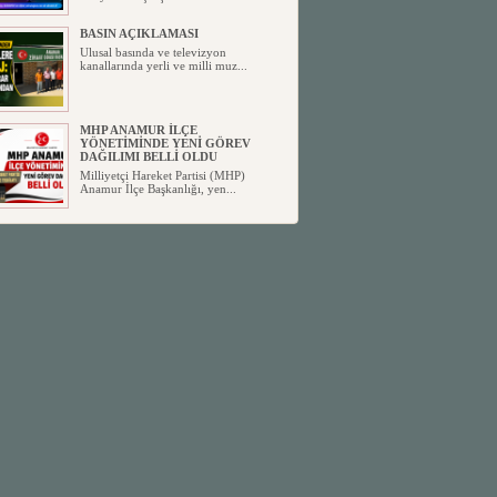
BASIN AÇIKLAMASI
Ulusal basında ve televizyon
kanallarında yerli ve milli muz...
MHP ANAMUR İLÇE
YÖNETİMİNDE YENİ GÖREV
DAĞILIMI BELLİ OLDU
Milliyetçi Hareket Partisi (MHP)
Anamur İlçe Başkanlığı, yen...
SİYASETİN TAŞLARI YENİDEN
DİZİLİYOR
Anamur'dan yükselen siyasi değişim,
Türkiye'deki yeni dönemi...
ANKA-DER 33 (Anamur Kalkınma
Kültür Turizm Tarım ve Dayanışma
Derneği) DUYURU ;
Anamur Kalkınma Kültür Turizm
Tarım ve Dayanışma Derneği (ANKA-
D...
Anamur Belediye Başkanı Durmuş
Deniz, CHP’den İstifa Etti:
Anamur Belediye Başkanı Durmuş
Deniz, CHP’den İstifa Etti: “Bu, ...