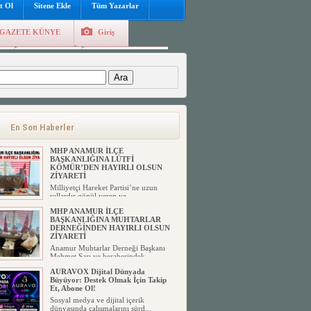
t Ol
Sitene Ekle
Tüm Yazarlar
GAZETE KÜNYE
Giriş
e
Kayıt Ol
Hava Durumu
:
En Son Haberler
MHP ANAMUR İLÇE
BAŞKANLIĞINA LÜTFİ
KÖMÜR’DEN HAYIRLI OLSUN
ZİYARETİ
Milliyetçi Hareket Partisi’ne uzun
yıllardır gönül veren ve ...
MHP ANAMUR İLÇE
BAŞKANLIĞINA MUHTARLAR
DERNEĞİNDEN HAYIRLI OLSUN
ZİYARETİ
Anamur Muhtarlar Derneği Başkanı
Mehmet Sarı ve beraberindek...
AURAVOX Dijital Dünyada
Büyüyor: Destek Olmak İçin Takip
Et, Abone Ol!
Sosyal medya ve dijital içerik
dünyasında çalışmalarını sürd...