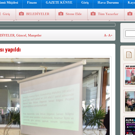
lümü Müjdesi
Finans
GAZETE KÜNYE
Giriş
Hava Durumu
Kayı
Giriş
BELEDİYELER
Sitene Ekle
Tüm Yazarlar
üncel
Genel
Foto Galeri
Hava Durumu
Sitene Ekl
Arama
DİYELER
,
Güncel
,
Manşetler
A-
A+
ı yapıldı