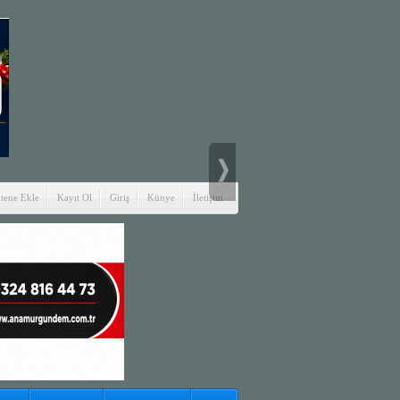
itene Ekle
Kayıt Ol
Giriş
Künye
İletişim