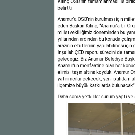
Kılınç OSB’nin tamamlanması ile birl
belirtti.
Anamur’a OSB’nin kurulması için mille
eden Başkan Kılınç, “Anamur’a bir Org
milletvekilliğimiz döneminden bu yana
yıllarından ardından bu konuda çalışm
arazinin etütlerinin yapılabilmesi için
İnşallah ÇED raporu sürecini de tama
geleceğiz. Biz Anamur Belediye Başkan
Anamur’un menfaatine olan her konuda
elimizi taşın altına koyduk. Anamur 
yatırımcılar çekecek, yeni istihdam a
ilçemize büyük katkılarda bulunacak”
Daha sonra yetkililer sunum yaptı ve 