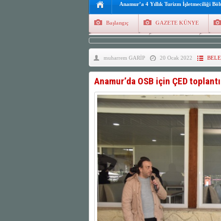
Anamur’a 4 Yıllık Turizm İşletmeciliği Bö
Başlangıç
GAZETE KÜNYE
Tüm Yazarlar
Manşetler
G
muharrem GARİP
20 Ocak 2022
BELE
Finans
Kayıt Ol
Anamur’da OSB için ÇED toplantıs