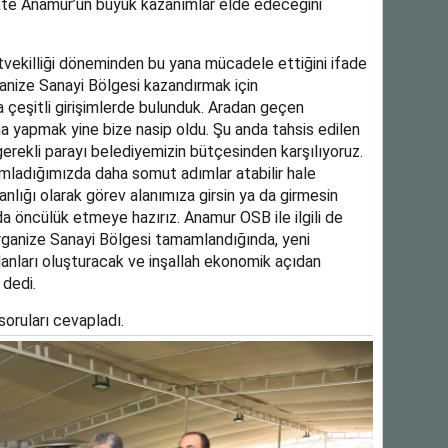
ikte Anamur’un büyük kazanımlar elde edeceğini
tvekilliği döneminden bu yana mücadele ettiğini ifade
anize Sanayi Bölgesi kazandırmak için
 çeşitli girişimlerde bulunduk. Aradan geçen
a yapmak yine bize nasip oldu. Şu anda tahsis edilen
 gerekli parayı belediyemizin bütçesinden karşılıyoruz.
mladığımızda daha somut adımlar atabilir hale
lığı olarak görev alanımıza girsin ya da girmesin
 öncülük etmeye hazırız. Anamur OSB ile ilgili de
Organize Sanayi Bölgesi tamamlandığında, yeni
lanları oluşturacak ve inşallah ekonomik açıdan
 dedi.
soruları cevapladı.