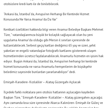
otobüslere kredi kartı ile de binilebilecek.
“Ankara’da, İstanbul’da, Avrupa’nın Herhangi Bir Kentinde Hizmet
Konusunda Ne Varsa Anamur’da Da Var”
Kentkart özellikleri hakkında bilgi veren Anamur Belediye Başkanı Mehmet
Türe, “ vatandaşlarımıza büyük bir kolaylık sağlayacak olan bu yeni
uygulama Anamur’da olduğu gibi Mersin il sınırları içeresinde de
kullanılabilecek. Serbest geçiş kartları dediğimiz 65 yaş ve üzeri, şehit
yakınları ve engelli vatandaşlar fotoğraflı kartlarını göstererek ulaşım
hizmetlerinden ücretsiz faydalanabilecek. Anamurlu hizmetin en iyisini hak
ediyor. Bugün Ankara’da, İstanbul’da, Avrupa’nın herhangi bir kentinde
hizmet konusunda ne varsa Anamurlu hemşerilerim de büyükşehir
beledimiz sayesinde bunlardan yararlanabiliyor” dedi.
Emirşah-Karadere- Kızılaliler – Alataş Güzergahı Açılacak
İlçedeki farklı noktalara yeni otobüs hatlarının açılacağını kaydeden
Başkan Türe, “ Emirşah-Karadere- Kızılaliler – Alataş güzergahını açacağız.
Aynı zamanda kısa süre içeresinde Akarca-Kalınören- Emirşah ile Güleç ve