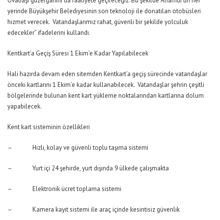
Ovabaşı güzergahını da faaliyete geçireceğiz. Bu şekilde Anamur’un her
yerinde Büyükşehir Belediyesinin son teknoloji ile donatılan otobüsleri
hizmet verecek. Vatandaşlarımız rahat, güvenli bir şekilde yolculuk
edecekler” ifadelerini kullandı.
Kentkart’a Geçiş Süresi 1 Ekim’e Kadar Yapılabilecek
Hali hazırda devam eden sitemden Kentkart’a geçiş sürecinde vatandaşlar
önceki kartlarını 1 Ekim’e kadar kullanabilecek. Vatandaşlar şehrin çeşitli
bölgelerinde bulunan kent kart yükleme noktalarından kartlarına dolum
yapabilecek.
Kent kart sisteminin özellikleri
– Hızlı, kolay ve güvenli toplu taşıma sistemi
– Yurt içi 24 şehirde, yurt dışında 9 ülkede çalışmakta
– Elektronik ücret toplama sistemi
– Kamera kayıt sistemi ile araç içinde kesintisiz güvenlik