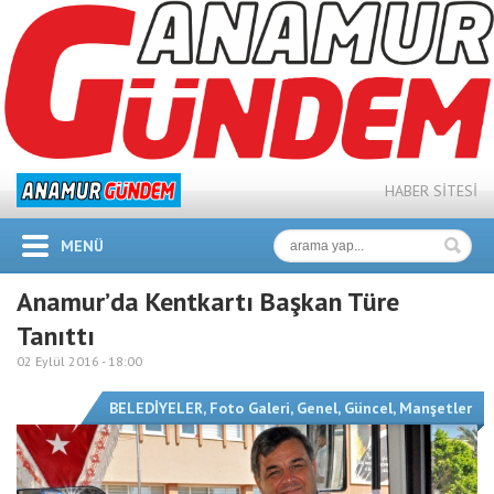
HABER SİTESİ
MENÜ
Anamur’da Kentkartı Başkan Türe
Tanıttı
02 Eylül 2016 -
18:00
BELEDİYELER
,
Foto Galeri
,
Genel
,
Güncel
,
Manşetler