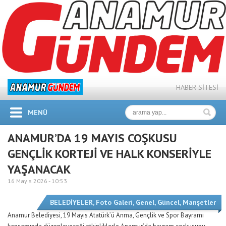
HABER SİTESİ
MENÜ
ANAMUR’DA 19 MAYIS COŞKUSU
GENÇLİK KORTEJİ VE HALK KONSERİYLE
YAŞANACAK
16 Mayıs 2026 -
10:53
BELEDİYELER
,
Foto Galeri
,
Genel
,
Güncel
,
Manşetler
Anamur Belediyesi, 19 Mayıs Atatürk’ü Anma, Gençlik ve Spor Bayramı