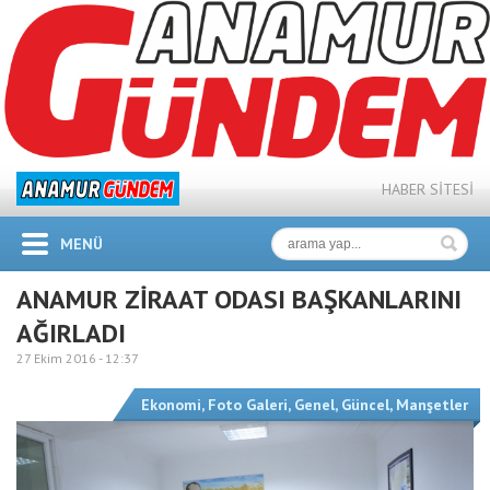
HABER SİTESİ
MENÜ
ANAMUR ZİRAAT ODASI BAŞKANLARINI
AĞIRLADI
27 Ekim 2016 -
12:37
Ekonomi
,
Foto Galeri
,
Genel
,
Güncel
,
Manşetler