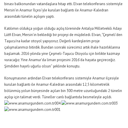
binası balkonundan vatandaşlara hitap etti. Elvan telekonferans sistemiyle
Mersin’in Anamur İlçesi’yle kurulan bağlantı ile Anamur-Kaledran
arasındaki tünelin açılışını yaptı.
Katılımın oldukça yoğun olduğu açılış töreninde Antalya Milletvekili Adayı
Lütfi Elvan, Mersin’in beklediği bir projeyi de müjdeledi. Elvan, “Çeşmeli’den
Taşucu’na kadar otoyol yapıyoruz. Değerli kardeşlerim proje
çalışmalarımızı bitirdik. Bundan sonraki sürecimiz artık ihale hazırlıklarına
başlamak. 2016 yılında yine Çeşmeli-Taşucu Otoyolu için birlikte kazmayı
vuracağız. Yine Anamur’da liman projesini 2016’da hayata geçireceğiz.
Şimdiden hayırlı uğurlu olsun” şeklinde konuştu.
Konuşmasının ardından Elvan telekonferans sistemiyle Anamur ilçesiyle
kurulan bağlantı ile Anamur-Kaledran arasındaki 12,5 kilometrelik
bölünmüş yolun bünyesinde açılan bin 300 metre uzunluğundaki 2 tünelin
açılışı için talimat verdi. Tüneller canlı bağlantıda besmeleyle açıldı.