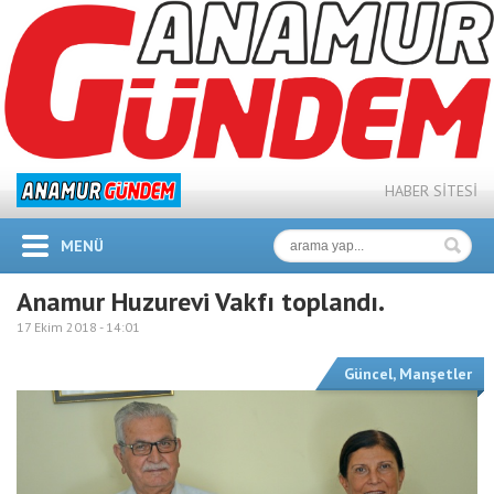
HABER SİTESİ
MENÜ
Anamur Huzurevi Vakfı toplandı.
17 Ekim 2018 -
14:01
Güncel
,
Manşetler