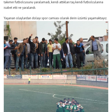
takımın futbolcusunu yaralamadı, kendi attıkları taş kendi futbolcularına
isabet etti ve yaralandı.
Yaşanan olaylardan dolayı spor camiası olarak derin üzüntü yaşamaktayız.