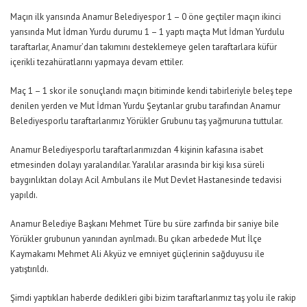
Maçın ilk yarısında Anamur Belediyespor 1 – 0 öne geçtiler maçın ikinci
yarısında Mut İdman Yurdu durumu 1 – 1 yaptı maçta Mut İdman Yurdulu
taraftarlar, Anamur’dan takımını desteklemeye gelen taraftarlara küfür
içerikli tezahüratlarını yapmaya devam ettiler.
Maç 1 – 1 skor ile sonuçlandı maçın bitiminde kendi tabirleriyle beleş tepe
denilen yerden ve Mut İdman Yurdu Şeytanlar grubu tarafından Anamur
Belediyesporlu taraftarlarımız Yörükler Grubunu taş yağmuruna tuttular.
Anamur Belediyesporlu taraftarlarımızdan 4 kişinin kafasına isabet
etmesinden dolayı yaralandılar. Yaralılar arasında bir kişi kısa süreli
baygınlıktan dolayı Acil Ambulans ile Mut Devlet Hastanesinde tedavisi
yapıldı.
Anamur Belediye Başkanı Mehmet Türe bu süre zarfında bir saniye bile
Yörükler grubunun yanından ayrılmadı. Bu çıkan arbedede Mut İlçe
Kaymakamı Mehmet Ali Akyüz ve emniyet güçlerinin sağduyusu ile
yatıştırıldı.
Şimdi yaptıkları haberde dedikleri gibi bizim taraftarlarımız taş yolu ile rakip