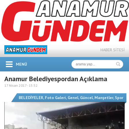
HABER SİTESİ
MENÜ
Anamur Belediyespordan Açıklama
17 Nisan 2017 -
15:52
BELEDİYELER
,
Foto Galeri
,
Genel
,
Güncel
,
Manşetler
,
Spor