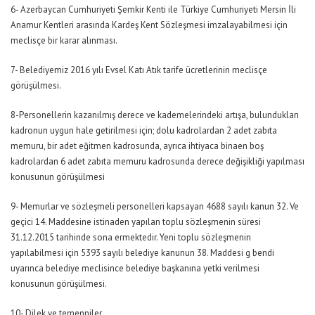
6- Azerbaycan Cumhuriyeti Şemkir Kenti ile Türkiye Cumhuriyeti Mersin İli
Anamur Kentleri arasında Kardeş Kent Sözleşmesi imzalayabilmesi için
meclisçe bir karar alınması.
7- Belediyemiz 2016 yılı Evsel Katı Atık tarife ücretlerinin meclisçe
görüşülmesi.
8-Personellerin kazanılmış derece ve kademelerindeki artışa, bulundukları
kadronun uygun hale getirilmesi için; dolu kadrolardan 2 adet zabıta
memuru, bir adet eğitmen kadrosunda, ayrıca ihtiyaca binaen boş
kadrolardan 6 adet zabıta memuru kadrosunda derece değişikliği yapılması
konusunun görüşülmesi
9- Memurlar ve sözleşmeli personelleri kapsayan 4688 sayılı kanun 32. Ve
geçici 14. Maddesine istinaden yapılan toplu sözleşmenin süresi
31.12.2015 tarihinde sona ermektedir. Yeni toplu sözleşmenin
yapılabilmesi için 5393 sayılı belediye kanunun 38. Maddesi g bendi
uyarınca belediye meclisince belediye başkanına yetki verilmesi
konusunun görüşülmesi.
10- Dilek ve temenniler