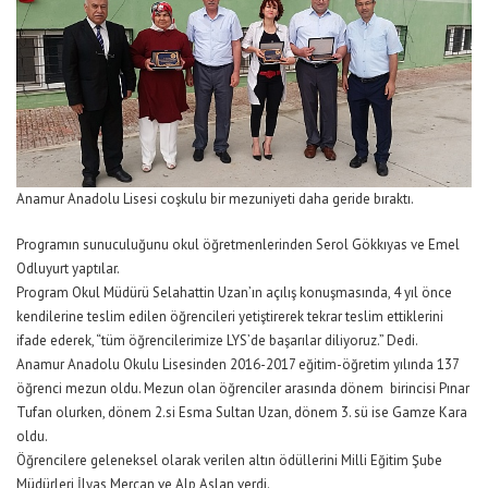
Anamur Anadolu Lisesi coşkulu bir mezuniyeti daha geride bıraktı.
Programın sunuculuğunu okul öğretmenlerinden Serol Gökkıyas ve Emel
Odluyurt yaptılar.
Program Okul Müdürü Selahattin Uzan’ın açılış konuşmasında, 4 yıl önce
kendilerine teslim edilen öğrencileri yetiştirerek tekrar teslim ettiklerini
ifade ederek, “tüm öğrencilerimize LYS’de başarılar diliyoruz.” Dedi.
Anamur Anadolu Okulu Lisesinden 2016-2017 eğitim-öğretim yılında 137
öğrenci mezun oldu. Mezun olan öğrenciler arasında dönem birincisi Pınar
Tufan olurken, dönem 2.si Esma Sultan Uzan, dönem 3. sü ise Gamze Kara
oldu.
Öğrencilere geleneksel olarak verilen altın ödüllerini Milli Eğitim Şube
Müdürleri İlyas Mercan ve Alp Aslan verdi.