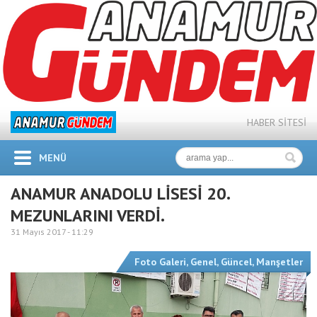
HABER SİTESİ
MENÜ
ANAMUR ANADOLU LİSESİ 20.
MEZUNLARINI VERDİ.
31 Mayıs 2017 -
11:29
Foto Galeri
,
Genel
,
Güncel
,
Manşetler