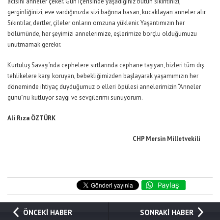
acısını anneler çeker. Gün içerisinde yaşadığınız bütün sıkıntınızı,
gerginliğinizi, eve vardığınızda sizi bağrına basan, kucaklayan anneler alır.
Sıkıntılar, dertler, çileler onların omzuna yüklenir. Yaşantımızın her
bölümünde, her şeyimizi annelerimize, eşlerimize borçlu olduğumuzu
unutmamak gerekir.
Kurtuluş Savaşı’nda cephelere sırtlarında cephane taşıyan, bizleri tüm dış
tehlikelere karşı koruyan, bebekliğimizden başlayarak yaşamımızın her
döneminde ihtiyaç duyduğumuz o elleri öpülesi annelerimizin “Anneler
günü”nü kutluyor saygı ve sevgilerimi sunuyorum.
Ali Rıza ÖZTÜRK
CHP Mersin Milletvekili
ÖNCEKİ HABER
SONRAKİ HABER