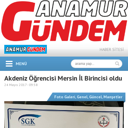
HABER SİTESİ
MENÜ
Akdeniz Öğrencisi Mersin İl Birincisi oldu
24 Mayıs 2017 -
09:58
Foto Galeri
,
Genel
,
Güncel
,
Manşetler