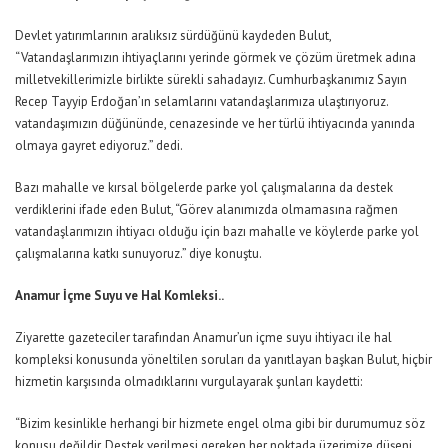
Devlet yatırımlarının aralıksız sürdüğünü kaydeden Bulut,
“Vatandaşlarımızın ihtiyaçlarını yerinde görmek ve çözüm üretmek adına
milletvekillerimizle birlikte sürekli sahadayız. Cumhurbaşkanımız Sayın
Recep Tayyip Erdoğan’ın selamlarını vatandaşlarımıza ulaştırıyoruz.
vatandaşımızın düğününde, cenazesinde ve her türlü ihtiyacında yanında
olmaya gayret ediyoruz.” dedi.
Bazı mahalle ve kırsal bölgelerde parke yol çalışmalarına da destek
verdiklerini ifade eden Bulut, “Görev alanımızda olmamasına rağmen
vatandaşlarımızın ihtiyacı olduğu için bazı mahalle ve köylerde parke yol
çalışmalarına katkı sunuyoruz.” diye konuştu.
Anamur İçme Suyu ve Hal Komleksi..
Ziyarette gazeteciler tarafından Anamur’un içme suyu ihtiyacı ile hal
kompleksi konusunda yöneltilen soruları da yanıtlayan başkan Bulut, hiçbir
hizmetin karşısında olmadıklarını vurgulayarak şunları kaydetti:
“Bizim kesinlikle herhangi bir hizmete engel olma gibi bir durumumuz söz
konusu değildir. Destek verilmesi gereken her noktada üzerimize düşeni