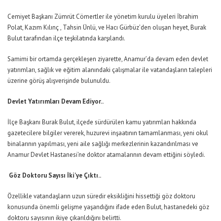
Cemiyet Başkanı Zümrüt Cömertler ile yönetim kurulu üyeleri İbrahim
Polat, Kazım Kılınç , Tahsin Ünlü, ve Hacı Gürbüz’den oluşan heyet, Burak
Bulut tarafından ilçe teşkilatında karşılandı.
Samimi bir ortamda gerçekleşen ziyarette, Anamur’da devam eden devlet
yatırımları, sağlık ve eğitim alanındaki çalışmalar ile vatandaşların talepleri
üzerine görüş alışverişinde bulunuldu.
Devlet Yatırımları Devam Ediyor..
İlçe Başkanı Burak Bulut, ilçede sürdürülen kamu yatırımları hakkında
gazetecilere bilgiler vererek, huzurevi inşaatının tamamlanması, yeni okul
binalarının yapılması, yeni aile sağlığı merkezlerinin kazandırılması ve
Anamur Devlet Hastanesi’ne doktor atamalarının devam ettiğini söyledi.
Göz Doktoru Sayısı İki’ye Çıktı..
Özellikle vatandaşların uzun süredir eksikliğini hissettiği göz doktoru
konusunda önemli gelişme yaşandığını ifade eden Bulut, hastanedeki göz
doktoru sayısının ikiye çıkarıldığını belirtti.