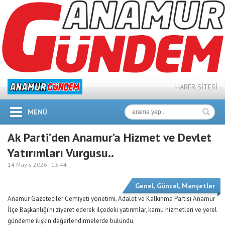
HABER SİTESİ
MENÜ
Ak Parti’den Anamur’a Hizmet ve Devlet
Yatırımları Vurgusu..
14 Mayıs 2026 -
13:44
Genel
,
Güncel
,
Manşetler
Anamur Gazeteciler Cemiyeti yönetimi, Adalet ve Kalkınma Partisi Anamur
İlçe Başkanlığı’nı ziyaret ederek ilçedeki yatırımlar, kamu hizmetleri ve yerel
gündeme ilişkin değerlendirmelerde bulundu.