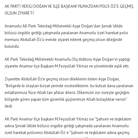
AK PARTİ VEKİLİ DOĞAN VE İLÇE BAŞKANI YILMAZDAN POLİS ÖZ’E GEÇMİŞ
OLSUN ZİYARETİ
Anamurlu AK Parti Tekirdağ Milletvekili Ayşe Doğan’dan Şırnak İdilde
bölücü örgütle girdiği çatışmada yaralanan Anamurlu özel harekat polis
memuru Abdullah Öz’ü evinde ziyaret ederek geçmiş olsun dileğinde
bulundu.
AK Parti Tekirdağ Milletvekili Anamurlu Diş doktoru Ayşe Doğan’ın yaptığı
ziyarete Anamur ilçe Başkanı M.Fezyullah Yılmaz ve yönetimide eşlik etti.
Ziyarette Abdullah Öz’e geçmiş olsun dileklerini ileten Ayşe Doğan,
“Bölgede ki olayları bizzat yerinde incelediklerini bu kutsal dava yaralanan
evlatlarımıza Yüce Allah tan şifalar dileriz. Ülkemizin zor süreçte geçtiğini
bölgede görev yapan tüm güvenlik güçlerimize Allah kolaylıklar versin”
dedi.
AK Parti Anamur İlçe başkanı M.Feyzullah Yılmaz ise “Şahsım ve teşkilatım
adına Şırnak İdilde bölücü örgütle girdiği çatışmada yaralanan Anamurlu
özel harekat polisimiz Abdullah Öz’ e “Şahsım ve teşkilatım adına geçmiş