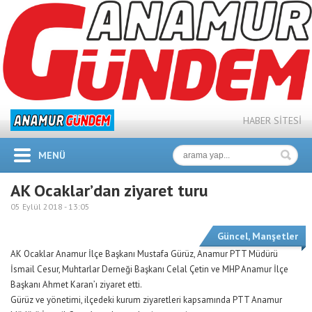
HABER SİTESİ
MENÜ
AK Ocaklar’dan ziyaret turu
05 Eylül 2018 -
13:05
Güncel
,
Manşetler
AK Ocaklar Anamur İlçe Başkanı Mustafa Gürüz, Anamur PTT Müdürü
İsmail Cesur, Muhtarlar Derneği Başkanı Celal Çetin ve MHP Anamur İlçe
Başkanı Ahmet Karan’ı ziyaret etti.
Gürüz ve yönetimi, ilçedeki kurum ziyaretleri kapsamında PTT Anamur