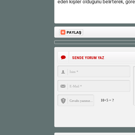
eden kişiler olduğunu belirterek, görev
SENDE YORUM YAZ
10+5 = ?