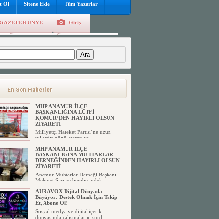
t Ol
Sitene Ekle
Tüm Yazarlar
GAZETE KÜNYE
Giriş
e
Kayıt Ol
Hava Durumu
:
YENİ PARTİ ANAMUR’DA
TEŞKİLATLANDI: KURUCU İLÇE
BAŞKANI ÇETİN MUTLU OLDU
Çetin Mutlu: “67 Bin Anamurluya Tek
En Son Haberler
Tek Ulaşacağız, Çok Çalı...
MHP ANAMUR İLÇE
BAŞKANLIĞINA LÜTFİ
KÖMÜR’DEN HAYIRLI OLSUN
ZİYARETİ
Milliyetçi Hareket Partisi’ne uzun
yıllardır gönül veren ve ...
MHP ANAMUR İLÇE
BAŞKANLIĞINA MUHTARLAR
DERNEĞİNDEN HAYIRLI OLSUN
ZİYARETİ
Anamur Muhtarlar Derneği Başkanı
Mehmet Sarı ve beraberindek...
AURAVOX Dijital Dünyada
Büyüyor: Destek Olmak İçin Takip
Et, Abone Ol!
Sosyal medya ve dijital içerik
dünyasında çalışmalarını sürd...