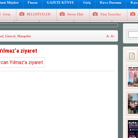
lümü Müjdesi
Finans
GAZETE KÜNYE
Giriş
Hava Durumu
Kayı
Giriş
BELEDİYELER
Sitene Ekle
Tüm Yazarlar
üncel
Genel
Foto Galeri
Hava Durumu
Sitene Ekl
Arama
el
,
Güncel
,
Manşetler
A-
A+
ılmaz’a ziyaret