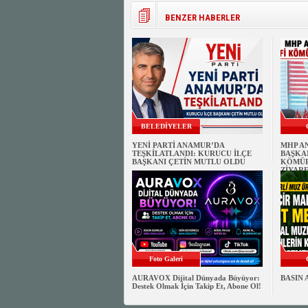
BENZER HABERLER
BELEDİYELER
YENİ PARTİ ANAMUR’DA
MHP A
TEŞKİLATLANDI: KURUCU İLÇE
BAŞKAN
BAŞKANI ÇETİN MUTLU OLDU
KÖMÜR
ZİYARE
Foto Galeri
AURAVOX Dijital Dünyada Büyüyor:
BASIN 
Destek Olmak İçin Takip Et, Abone Ol!