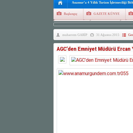
Anamur’a 4 Yıllık Turizm İşletmeciliği Bö
Başlangıç
GAZETE KÜNYE
Tüm Yazarlar
Manşetler
G
muharrem GARİP
31 Ağustos 2015
Gen
Finans
Kayıt Ol
AGC’den Emniyet Müdürü Ercan Y