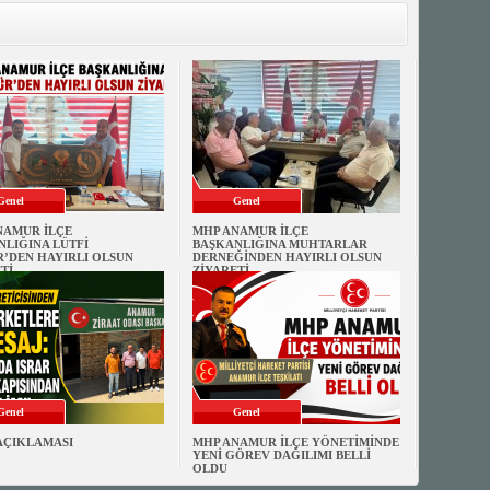
Genel
Genel
NAMUR İLÇE
MHP ANAMUR İLÇE
LIĞINA LÜTFİ
BAŞKANLIĞINA MUHTARLAR
’DEN HAYIRLI OLSUN
DERNEĞİNDEN HAYIRLI OLSUN
Tİ
ZİYARETİ
Genel
Genel
AÇIKLAMASI
MHP ANAMUR İLÇE YÖNETİMİNDE
YENİ GÖREV DAĞILIMI BELLİ
OLDU