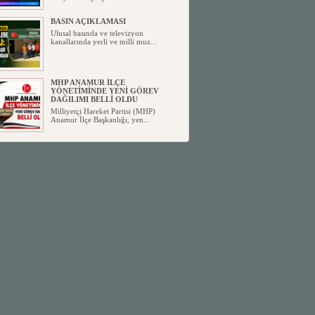
BASIN AÇIKLAMASI
Ulusal basında ve televizyon
kanallarında yerli ve milli muz...
MHP ANAMUR İLÇE
YÖNETİMİNDE YENİ GÖREV
DAĞILIMI BELLİ OLDU
Milliyetçi Hareket Partisi (MHP)
Anamur İlçe Başkanlığı, yen...
SİYASETİN TAŞLARI YENİDEN
DİZİLİYOR
Anamur'dan yükselen siyasi değişim,
Türkiye'deki yeni dönemi...
ANKA-DER 33 (Anamur Kalkınma
Kültür Turizm Tarım ve Dayanışma
Derneği) DUYURU ;
Anamur Kalkınma Kültür Turizm
Tarım ve Dayanışma Derneği (ANKA-
D...
Anamur Belediye Başkanı Durmuş
Deniz, CHP’den İstifa Etti:
Anamur Belediye Başkanı Durmuş
Deniz, CHP’den İstifa Etti: “Bu, ...