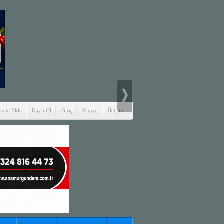
itene Ekle
Kayıt Ol
Giriş
Künye
İletişim