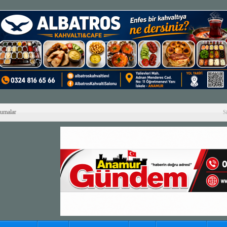
Cumalar
S