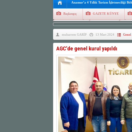
Anamur’a 4 Yıllık Turizm İşletmeciliği Bö
Başlangıç
GAZETE KÜNYE
Tüm Yazarlar
Manşetler
G
muharrem GARİP
13 Mart 2024
Genel
Finans
Kayıt Ol
AGC’de genel kurul yapıldı