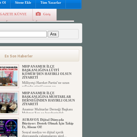
t Ol
Sitene Ekle
Tüm Yazarlar
GAZETE KÜNYE
Giriş
e
Kayıt Ol
Hava Durumu
:
En Son Haberler
MHP ANAMUR İLÇE
BAŞKANLIĞINA LÜTFİ
KÖMÜR’DEN HAYIRLI OLSUN
ZİYARETİ
Milliyetçi Hareket Partisi’ne uzun
yıllardır gönül veren ve ...
MHP ANAMUR İLÇE
BAŞKANLIĞINA MUHTARLAR
DERNEĞİNDEN HAYIRLI OLSUN
ZİYARETİ
Anamur Muhtarlar Derneği Başkanı
Mehmet Sarı ve beraberindek...
AURAVOX Dijital Dünyada
Büyüyor: Destek Olmak İçin Takip
Et, Abone Ol!
Sosyal medya ve dijital içerik
dünyasında çalışmalarını sürd...