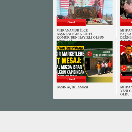
Genel
MHP ANAMUR İLÇE
MHP A
BAŞKANLIĞINA LÜTFİ
BAŞKA
KÖMÜR’DEN HAYIRLI OLSUN
DERNE
ZİYARETİ
ZİYARE
Genel
BASIN AÇIKLAMASI
MHP A
YENİ G
OLDU