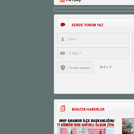
SENDE YORUM YAZ
3+7 = ?
BENZER HABERLER