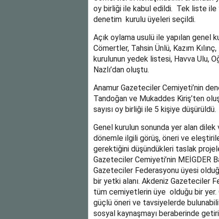
oy birliği ile kabul edildi. Tek liste
denetim kurulu üyeleri seçildi.
Açık oylama usulü ile yapılan genel k
Cömertler, Tahsin Ünlü, Kazım Kılınç,
kurulunun yedek listesi, Havva Ulu
Nazlı’dan oluştu.
Anamur Gazeteciler Cemiyeti’nin dene
Tandoğan ve Mukaddes Kiriş’ten oluş
sayısı oy birliği ile 5 kişiye düşürüldü.
Genel kurulun sonunda yer alan dile
dönemle ilgili görüş, öneri ve eleştir
gerektiğini düşündükleri taslak projel
Gazeteciler Cemiyeti’nin MEİGDER Baş
Gazeteciler Federasyonu üyesi olduğu
bir yetki alanı. Akdeniz Gazeteciler
tüm cemiyetlerin üye olduğu bir yer.
güçlü öneri ve tavsiyelerde bulunabili
sosyal kaynaşmayı beraberinde getiriy