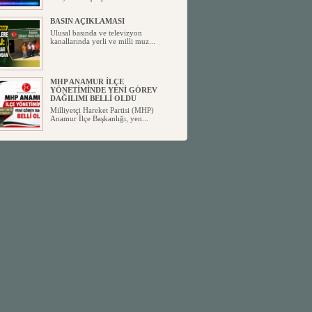
BASIN AÇIKLAMASI
Ulusal basında ve televizyon
kanallarında yerli ve milli muz...
MHP ANAMUR İLÇE
YÖNETİMİNDE YENİ GÖREV
DAĞILIMI BELLİ OLDU
Milliyetçi Hareket Partisi (MHP)
Anamur İlçe Başkanlığı, yen...
SİYASETİN TAŞLARI YENİDEN
DİZİLİYOR
Anamur'dan yükselen siyasi değişim,
Türkiye'deki yeni dönemi...
ANKA-DER 33 (Anamur Kalkınma
Kültür Turizm Tarım ve Dayanışma
Derneği) DUYURU ;
Anamur Kalkınma Kültür Turizm
Tarım ve Dayanışma Derneği (ANKA-
D...
Anamur Belediye Başkanı Durmuş
Deniz, CHP’den İstifa Etti:
Anamur Belediye Başkanı Durmuş
Deniz, CHP’den İstifa Etti: “Bu, ...