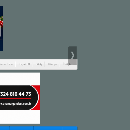
itene Ekle
Kayıt Ol
Giriş
Künye
İletişim