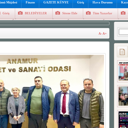
lümü Müjdesi
Finans
GAZETE KÜNYE
Giriş
Hava Durumu
Kayı
Giriş
BELEDİYELER
Sitene Ekle
Tüm Yazarlar
üncel
Genel
Foto Galeri
Hava Durumu
Sitene Ekl
Arama
A-
A+