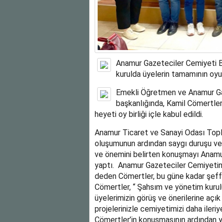
Anamur Gazeteciler Cemiyeti B
kurulda üyelerin tamamının oyu
Emekli Öğretmen ve Anamur Gaz
başkanlığında, Kamil Cömertler v
heyeti oy birliği içle kabul edildi.
Anamur Ticaret ve Sanayi Odası Topl
oluşumunun ardından saygı duruşu ve 
ve önemini belirten konuşmayı Anam
yaptı. Anamur Gazeteciler Cemiyetin
deden Cömertler, bu güne kadar şeffa
Cömertler, “ Şahsım ve yönetim kuru
üyelerimizin görüş ve önerilerine açık
projelerinizle cemiyetimizi daha ileriy
Cömertler’in konuşmasının ardından y