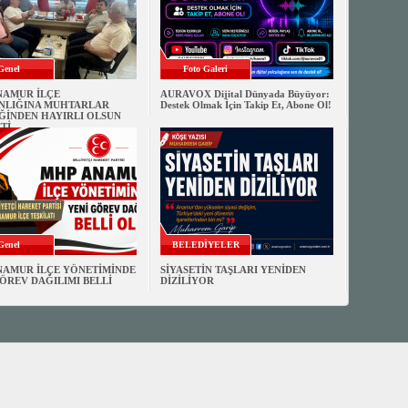
Genel
Foto Galeri
NAMUR İLÇE
AURAVOX Dijital Dünyada Büyüyor:
NLIĞINA MUHTARLAR
Destek Olmak İçin Takip Et, Abone Ol!
ĞİNDEN HAYIRLI OLSUN
Tİ
Genel
BELEDİYELER
NAMUR İLÇE YÖNETİMİNDE
SİYASETİN TAŞLARI YENİDEN
ÖREV DAĞILIMI BELLİ
DİZİLİYOR