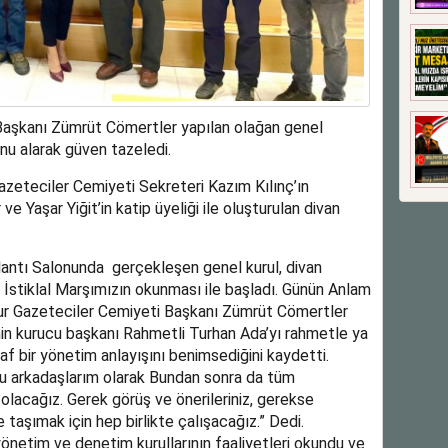
aşkanı Zümrüt Cömertler yapılan olağan genel
nu alarak güven tazeledi.
eteciler Cemiyeti Sekreteri Kazım Kılınç’ın
e Yaşar Yiğit’in katip üyeliği ile oluşturulan divan
antı Salonunda gerçekleşen genel kurul, divan
İstiklal Marşımızın okunması ile başladı. Günün Anlam
ur Gazeteciler Cemiyeti Başkanı Zümrüt Cömertler
in kurucu başkanı Rahmetli Turhan Ada’yı rahmetle ya
f bir yönetim anlayışını benimsediğini kaydetti.
lu arkadaşlarım olarak Bundan sonra da tüm
 olacağız. Gerek görüş ve önerileriniz, gerekse
e taşımak için hep birlikte çalışacağız.” Dedi.
önetim ve denetim kurullarının faaliyetleri okundu ve