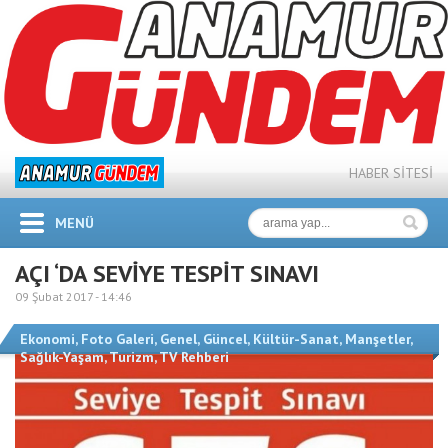
HABER SİTESİ
MENÜ
AÇI ‘DA SEVİYE TESPİT SINAVI
09 Şubat 2017 -
14:46
Ekonomi
,
Foto Galeri
,
Genel
,
Güncel
,
Kültür-Sanat
,
Manşetler
,
Sağlık-Yaşam
,
Turizm
,
TV Rehberi