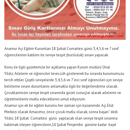
Anamur Açı Eğitim Kurumları 18 Şubat Cumartesi günü 3,4,5,6 ve 7 sınıf
öğrencilerinin katılımı ile seviye tespit (bursluluk) sınavı yapacak.
Konu ile ilgili gazetemize bir açıklama yapan Kurum müdürü Ünal
Yıldız; Ailelerin ve öğrenciler teveccüh göstererek bu sınavda kurumumuzu
tercih ettiler. Çeşitli seviyelerde 3,4,5,6 ve 7’inci sınıf öğrencileri için seviye
belirleme sınavı durumlarını anlamakla ilgili bir değerlendirme olacak.
Çocuklarımızın seviye tespit sınavında güzel sonuçlar alarak ailelerini ve
öğretmenlerini mutlu edeceklerini umut ediyorum.
Anamur için ek bir eğitim kurumu her zaman için kazanımdır. Açı Etüt
Merkezi olarak Amacımız, önce çocuk mutlu olacak, sonra başarı” dedi.
Yıldız; 18 Şubat Cumartesi günü yapılacak olan seviye tespit sınavına
katılmak isteyen öğrencilerin,16 Şubat Perşembe gününe kadar kayıt