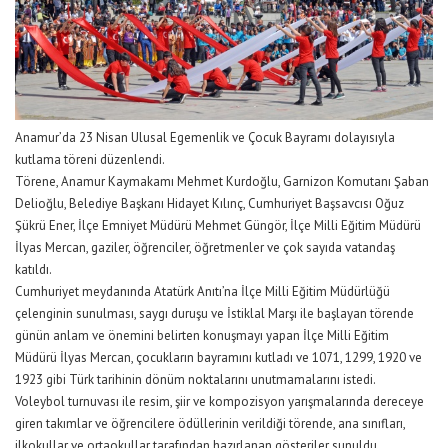
Anamur’da 23 Nisan Ulusal Egemenlik ve Çocuk Bayramı dolayısıyla
kutlama töreni düzenlendi.
Törene, Anamur Kaymakamı Mehmet Kurdoğlu, Garnizon Komutanı Şaban
Delioğlu, Belediye Başkanı Hidayet Kılınç, Cumhuriyet Başsavcısı Oğuz
Şükrü Ener, İlçe Emniyet Müdürü Mehmet Güngör, İlçe Milli Eğitim Müdürü
İlyas Mercan, gaziler, öğrenciler, öğretmenler ve çok sayıda vatandaş
katıldı.
Cumhuriyet meydanında Atatürk Anıtı’na İlçe Milli Eğitim Müdürlüğü
çelenginin sunulması, saygı duruşu ve İstiklal Marşı ile başlayan törende
günün anlam ve önemini belirten konuşmayı yapan İlçe Milli Eğitim
Müdürü İlyas Mercan, çocukların bayramını kutladı ve 1071, 1299, 1920 ve
1923 gibi Türk tarihinin dönüm noktalarını unutmamalarını istedi.
Voleybol turnuvası ile resim, şiir ve kompozisyon yarışmalarında dereceye
giren takımlar ve öğrencilere ödüllerinin verildiği törende, ana sınıfları,
ilkokullar ve ortaokullar tarafından hazırlanan gösteriler sunuldu.