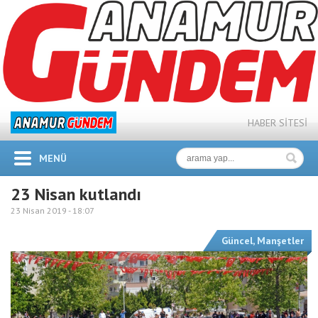
HABER SİTESİ
MENÜ
23 Nisan kutlandı
23 Nisan 2019 -
18:07
Güncel
,
Manşetler