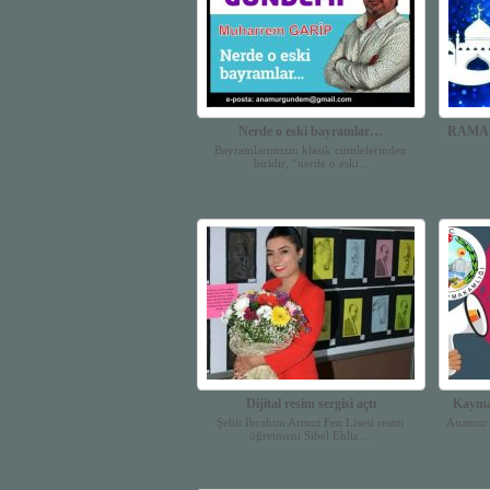
Nerde o eski bayramlar…
RAMA
Bayramlarımızın klasik cümlelerinden
biridir, “nerde o eski...
Dijital resim sergisi açtı
Kaymak
Şehit İbrahim Armut Fen Lisesi resim
Anamur 
öğretmeni Sibel Ehliz ...