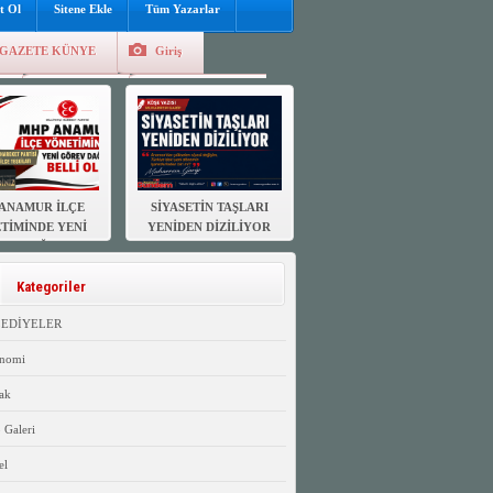
t Ol
Sitene Ekle
Tüm Yazarlar
GAZETE KÜNYE
Giriş
e
Kayıt Ol
Hava Durumu
ANAMUR İLÇE
SİYASETİN TAŞLARI
TİMİNDE YENİ
YENİDEN DİZİLİYOR
EV DAĞILIMI
ELLİ OLDU
Kategoriler
LEDİYELER
nomi
ak
 Galeri
el