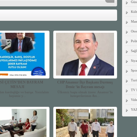
Gün
Kült
Manş
Oto
Poli
Sağ
Siya
Spo
Tur
Sİ ÇETİN’DEN BAYRAM
CHP Anamur İlçe Başkanı Durmuş
MESAJI
Deniz ‘in Bayram mesajı
TV 
alım kardeşliğe ve barışa. Yorulalım
Ülkemiz başta olmak üzere Anamur’lu
hepimiz y...
hemşerilerimin &n...
Vide
YA