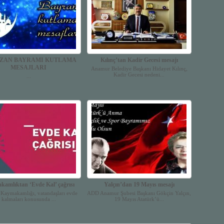
ZAN BAYRAMI KUTLAMA
Kılınç’tan Kadir Gecesi mesajı
MESAJLARI
Anamur Belediye Başkanı Hidayet Kılınç,
Kadir Gecesi nedeni...
...
amlıktan ‘Evde Kal’ çağrısı
Yalçın’dan 19 Mayıs mesajı
Kaymakamlığı, vatandaşları evde
ADD Anamur Şubesi Başkanı Gökçin Yalçın,
kalmaları konusunda ...
19 Mayıs Atatürk’ü...