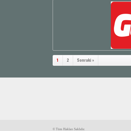
1
2
Sonraki »
© Tüm Hakları Saklıdır.