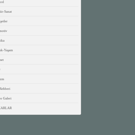
cel
ür-Sanat
etler
motiv
tika
lık-Yaşam
set
r
izm
Rehberi
o Galeri
ZARLAR