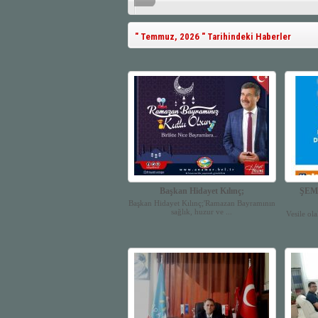
" Temmuz, 2026 " Tarihindeki Haberler
Başkan Hidayet Kılınç;
ŞEM
Başkan Hidayet Kılınç;'Ramazan Bayramının
sağlık, huzur ve ...
Vesile ol