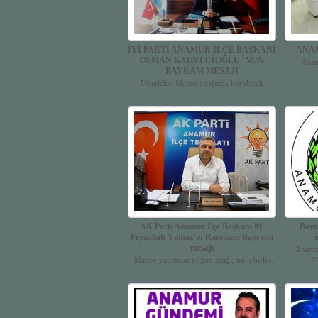
İYİ PARTİ ANAMUR İLÇE BAŞKANI
ANA
OSMAN KAHVECİOĞLU ‘NUN
Aname
BAYRAM MESAJI
Memleket Masası etrafında kurulacak
Bayram Sofrası tadında ...
AK Parti Anamur İlçe Başkanı M.
Bayr
Feyzullah Yılmaz’ın Ramazan Bayramı
i
mesajı
Anamu
y
Maneviyatımızın yoğunlaştığı, milli birlik,
kardeş...