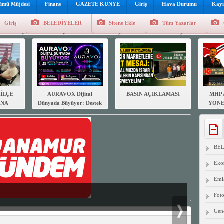
lümü Müjdesi
Finans
GAZETE KÜNYE
Giriş
Hava Durumu
Kayı
Giriş
BELEDİYELER
Sitene Ekle
Tüm Yazarlar
üncel
Genel
Foto Galeri
Hava Durumu
Sitene Ekl
İLÇE
AURAVOX Dijital
BASIN AÇIKLAMASI
MHP 
INA
Dünyada Büyüyor: Destek
YÖNE
AR
Olmak İçin Takip Et,
GÖR
DEN
Abone Ol!
B
SUN
BE
Eko
Eml
Foto
Gen