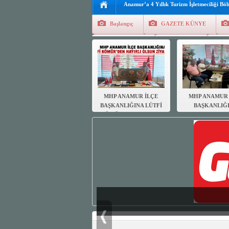
Anamur’a 4 Yıllık Turizm İşletmeciliği Bö
Başlangıç
GAZETE KÜNYE
Tüm Yazarlar
Manşetler
G
Finans
Kayıt Ol
MHP ANAMUR İLÇE
MHP ANAMUR 
BAŞKANLIĞINA LÜTFİ
BAŞKANLIĞ
KÖMÜR’DEN HAYIRLI
MUHTARL
OLSUN ZİYARETİ
DERNEĞİN
HAYIRLI OL
ZİYARETİ