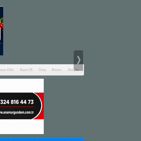
itene Ekle
Kayıt Ol
Giriş
Künye
İletişim