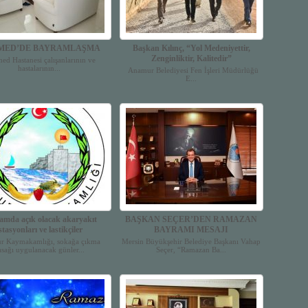
MED’DE BAYRAMLAŞMA
Başkan Kılınç, “Yol Medeniyettir,
Zenginliktir, Kalitedir”
d Hastanesi çalışanlarının ve
hastalarının...
Anamur Belediyesi Fen İşleri Müdürlüğü
E...
amda açık olacak akaryakıt
BAŞKAN SEÇER’DEN RAMAZAN
stasyonları ve lastikçiler
BAYRAMI MESAJI
r Kaymakamlığı, sokağa çıkma
Mersin Büyükşehir Belediye Başkanı Vahap
asağı uygulanacak günler...
Seçer, “Ramazan Ba...