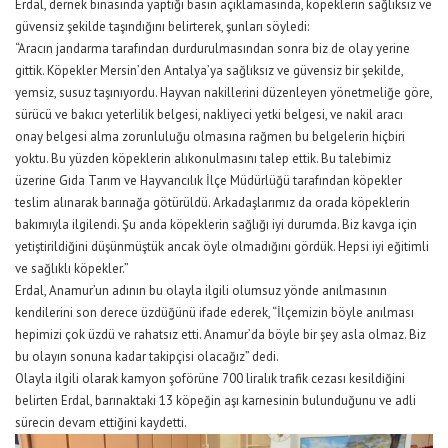
Erdal, dernek binasında yaptığı basın açıklamasında, köpeklerin sağlıksız ve
güvensiz şekilde taşındığını belirterek, şunları söyledi:
“Aracın jandarma tarafından durdurulmasından sonra biz de olay yerine
gittik. Köpekler Mersin’den Antalya’ya sağlıksız ve güvensiz bir şekilde,
yemsiz, susuz taşınıyordu. Hayvan nakillerini düzenleyen yönetmeliğe göre,
sürücü ve bakıcı yeterlilik belgesi, nakliyeci yetki belgesi, ve nakil aracı
onay belgesi alma zorunluluğu olmasına rağmen bu belgelerin hiçbiri
yoktu. Bu yüzden köpeklerin alıkonulmasını talep ettik. Bu talebimiz
üzerine Gıda Tarım ve Hayvancılık İlçe Müdürlüğü tarafından köpekler
teslim alınarak barınağa götürüldü. Arkadaşlarımız da orada köpeklerin
bakımıyla ilgilendi. Şu anda köpeklerin sağlığı iyi durumda. Biz kavga için
yetiştirildiğini düşünmüştük ancak öyle olmadığını gördük. Hepsi iyi eğitimli
ve sağlıklı köpekler.”
Erdal, Anamur’un adının bu olayla ilgili olumsuz yönde anılmasının
kendilerini son derece üzdüğünü ifade ederek, “İlçemizin böyle anılması
hepimizi çok üzdü ve rahatsız etti. Anamur’da böyle bir şey asla olmaz. Biz
bu olayın sonuna kadar takipçisi olacağız” dedi.
Olayla ilgili olarak kamyon şoförüne 700 liralık trafik cezası kesildiğini
belirten Erdal, barınaktaki 13 köpeğin aşı karnesinin bulunduğunu ve adli
sürecin devam ettiğini kaydetti.