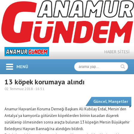
HABER SİTESİ
MENÜ
13 köpek korumaya alındı
02 Temmuz 2018 -
16:51
Güncel
,
Manşetler
Anamur Hayvanları Koruma Derneği Başkanı Ali Kubilay Erdal, Mersin’den
Antalya’ya kamyonla götürülen köpeklerden birinin kasadan düşerek
sürüklenip ölmesinden sonra araçta bulunan 13 köpeğin Mersin Büyükşehir
Belediyesi Hayvan Barınağı’na alındığını bildirdi.