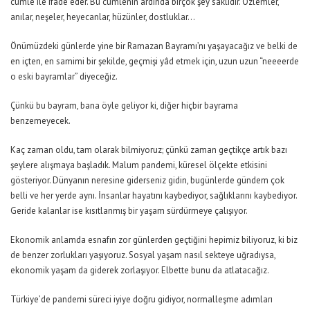
cümle ile ifade eder. Bu cümlenin ardında birçok şey saklıdır. Özlemler,
anılar, neşeler, heyecanlar, hüzünler, dostluklar…
Önümüzdeki günlerde yine bir Ramazan Bayramı’nı yaşayacağız ve belki de
en içten, en samimi bir şekilde, geçmişi yâd etmek için, uzun uzun “neeeerde
o eski bayramlar” diyeceğiz.
Çünkü bu bayram, bana öyle geliyor ki, diğer hiçbir bayrama
benzemeyecek.
Kaç zaman oldu, tam olarak bilmiyoruz; çünkü zaman geçtikçe artık bazı
şeylere alışmaya başladık. Malum pandemi, küresel ölçekte etkisini
gösteriyor. Dünyanın neresine giderseniz gidin, bugünlerde gündem çok
belli ve her yerde aynı. İnsanlar hayatını kaybediyor, sağlıklarını kaybediyor.
Geride kalanlar ise kısıtlanmış bir yaşam sürdürmeye çalışıyor.
Ekonomik anlamda esnafın zor günlerden geçtiğini hepimiz biliyoruz, ki biz
de benzer zorlukları yaşıyoruz. Sosyal yaşam nasıl sekteye uğradıysa,
ekonomik yaşam da giderek zorlaşıyor. Elbette bunu da atlatacağız.
Türkiye’de pandemi süreci iyiye doğru gidiyor, normalleşme adımları