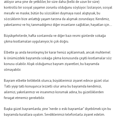
atılıyor ama yine de yetkililer, bir süre daha (belki de uzun bir süre)
kontrollü bir sosyal yaşamın zorunlu olduğunu söylüyor. İzolasyon, sosyal
mesafe ve maske, bütün bu sözcükleri duymaya nasıl alıştıysak, bu
sözcüklerin bize anlattığı yaşam tarzına da alışmak zorundayız. Kendimiz,
yakınlarımız ve hiç tanımadığımız diğer insanların sağlıkları, hayatları için…
Büyükşehirlerde, hafta sonlarında ve diğer bazı resmi günlerde sokağa
çıkma kısıtlamaları uygulanıyor, ki çok doğru.
Elbette şu anda kesinleşmiş bir karar henüz açıklanmadı, ancak muhtemel
ki önümüzdeki bayramda sokağa çıkma konusunda çeşitli kısıtlamalar söz
konusu olabilir. Alışık olduğumuz bayram ziyaretleri, bu bayramda
olmayabilir.
Bayram elbette birliktelik olunca, büyüklerimizi ziyaret edince güzel olur.
Tatlı yiyip tatlı konuşunca lezzetli olur ama bu bayramda kendimizi,
ailemizi, yakınlarımızı ve insanımızı korumak adına, bu güzelliklerden
feragat etmemiz gerekebilir.
Başka güzel bayramlarda, yine “nerde o eski bayramlar” diyebilmek için bu
bayramda kurallara uyalım. Sevdiklerimizi telefonlarla ziyaret edelim.