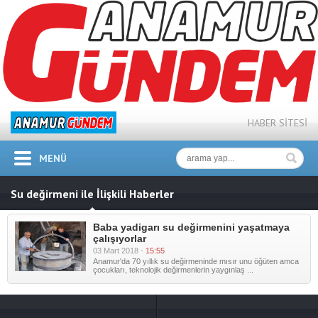
HABER SİTESİ
MENÜ
Su değirmeni ile İlişkili Haberler
Baba yadigarı su değirmenini yaşatmaya
çalışıyorlar
03 Mart 2018 -
15:55
Anamur'da 70 yıllık su değirmeninde mısır unu öğüten amca
çocukları, teknolojik değirmenlerin yaygınlaş ...