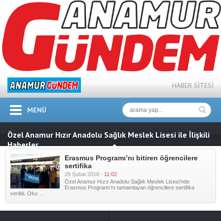
HABER SİTESİ
MENÜ
Özel Anamur Hızır Anadolu Sağlık Meslek Lisesi ile İlişkili
Haberler
Erasmus Programı’nı bitiren öğrencilere
sertifika
28 Şubat 2018 -
11:02
Özel Anamur Hızır Anadolu Sağlık Meslek Lisesi’nde
Erasmus Programı’nı tamamlayan öğrencilere sertifika
verildi. Oku ...