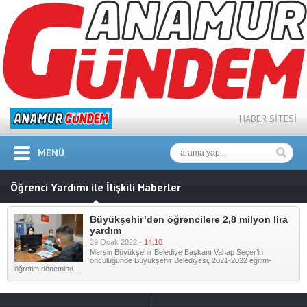
HABER SİTESİ
MENÜ
Öğrenci Yardımı ile İlişkili Haberler
Büyükşehir’den öğrencilere 2,8 milyon lira
yardım
29 Ocak 2022 -
14:10
Mersin Büyükşehir Belediye Başkanı Vahap Seçer’in
öncülüğünde Büyükşehir Belediyesi, 2021-2022 eğitim-
öğretim dönemind ...