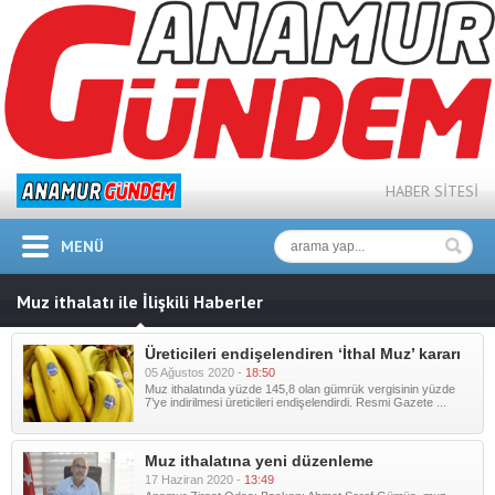
HABER SİTESİ
MENÜ
Muz ithalatı ile İlişkili Haberler
Üreticileri endişelendiren ‘İthal Muz’ kararı
05 Ağustos 2020 -
18:50
Muz ithalatında yüzde 145,8 olan gümrük vergisinin yüzde
7’ye indirilmesi üreticileri endişelendirdi. Resmi Gazete ...
Muz ithalatına yeni düzenleme
17 Haziran 2020 -
13:49