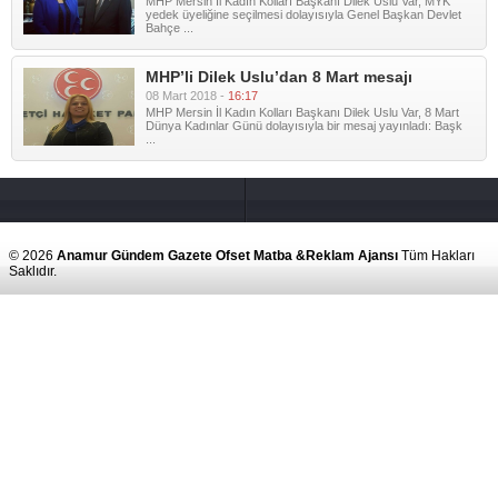
MHP Mersin İl Kadın Kolları Başkanı Dilek Uslu Var, MYK
yedek üyeliğine seçilmesi dolayısıyla Genel Başkan Devlet
Bahçe ...
MHP’li Dilek Uslu’dan 8 Mart mesajı
08 Mart 2018 -
16:17
MHP Mersin İl Kadın Kolları Başkanı Dilek Uslu Var, 8 Mart
Dünya Kadınlar Günü dolayısıyla bir mesaj yayınladı: Başk
...
© 2026
Anamur Gündem Gazete Ofset Matba &Reklam Ajansı
Tüm Hakları
Saklıdır.