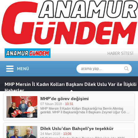
HABER SİTESİ
MENÜ
MHP Mersin İl Kadın Kolları Başkanı Dilek Uslu Var ile İlişkili
Haberler
MHP’de görev değişimi
07 Nisan 2018 -
10:31
MHP Mersin İl Kadın Kolları Başkanlığı’na Berrin Altıntaş
getirildi. MHP İl Başkanlığı’nda İl Başkanı Zeynel Uğur Gö ...
Dilek Uslu’dan Bahçeli’ye teşekkür
24 Mart 2018 -
13:06