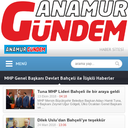
HABER SİTESİ
MENÜ
MHP Genel Başkanı Devlet Bahçeli ile İlişkili Haberler
Tuna MHP Lideri Bahçeli ile bir araya geldi
13 Ekim 2018 -
04:18
MHP Mersin Büyükşehir Belediye Başkan Adayı Hamit Tuna,
İl Başkanı Zeynel Uğur Gölgeli, Ülkü Ocakları Genel Başkanı
ve ...
Dilek Uslu’dan Bahçeli’ye teşekkür
24 Mart 2018 -
13:06