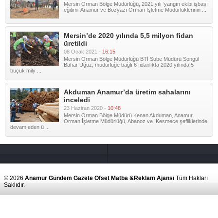
Mersin Orman Bölge Müdürlüğü, 2021 yılı ‘yangın ekibi işbaşı
eğitimi’ Anamur ve Bozyazı Orman İşletme Müdürlüklerinin ...
Mersin’de 2020 yılında 5,5 milyon fidan
üretildi
08 Ocak 2021 -
16:15
Mersin Orman Bölge Müdürlüğü BTİ Şube Müdürü Songül
Bahar Uğuz, müdürlüğe bağlı 6 fidanlıkta 2020 yılında 5
buçuk mily ...
Akduman Anamur’da üretim sahalarını
inceledi
23 Haziran 2020 -
10:48
Mersin Orman Bölge Müdürü Kenan Akduman, Anamur
Orman İşletme Müdürlüğü, Abanoz ve Kesmece şefliklerinde
devam eden ü ...
© 2026
Anamur Gündem Gazete Ofset Matba &Reklam Ajansı
Tüm Hakları
Saklıdır.