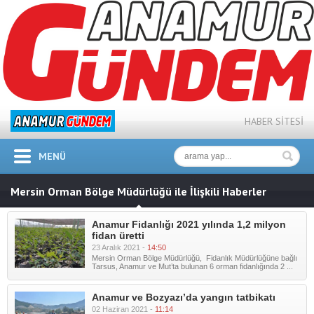
HABER SİTESİ
MENÜ
Mersin Orman Bölge Müdürlüğü ile İlişkili Haberler
Anamur Fidanlığı 2021 yılında 1,2 milyon
fidan üretti
23 Aralık 2021 -
14:50
Mersin Orman Bölge Müdürlüğü, Fidanlık Müdürlüğüne bağlı
Tarsus, Anamur ve Mut’ta bulunan 6 orman fidanlığında 2 ...
Anamur ve Bozyazı’da yangın tatbikatı
02 Haziran 2021 -
11:14