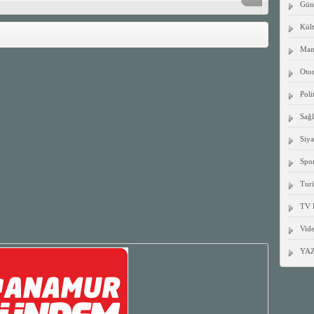
Gün
Kült
Manş
Oto
Poli
Sağ
Siya
Spo
Tur
TV 
Vide
YA