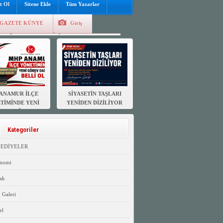
t Ol
Sitene Ekle
Tüm Yazarlar
GAZETE KÜNYE
Giriş
e
Kayıt Ol
Hava Durumu
ANAMUR İLÇE
SİYASETİN TAŞLARI
TİMİNDE YENİ
YENİDEN DİZİLİYOR
EV DAĞILIMI
ELLİ OLDU
Kategoriler
LEDİYELER
nomi
ak
 Galeri
el