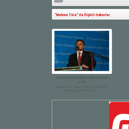
"Mehme Türe" ile İlişkili Haberler
Başkan Türe halka 4. yılın hesabını
verdi
Başkan Türe “Bana verilen yüzde 38’lik
destek yüzde 50’nin ü...