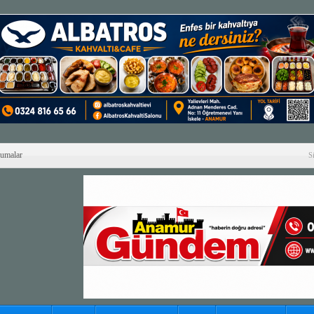
Cumalar
S