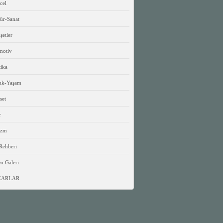
cel
ür-Sanat
etler
motiv
tika
lık-Yaşam
set
r
izm
Rehberi
o Galeri
ZARLAR