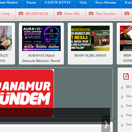
lümü Müjdesi
Finans
GAZETE KÜNYE
Giriş
Hava Durumu
Kayı
Giriş
BELEDİYELER
Sitene Ekle
Tüm Yazarlar
üncel
Genel
Foto Galeri
Hava Durumu
Sitene Ekl
İLÇE
AURAVOX Dijital
BASIN AÇIKLAMASI
MHP 
INA
Dünyada Büyüyor: Destek
YÖNE
AR
Olmak İçin Takip Et,
GÖR
DEN
Abone Ol!
B
SUN
BE
Eko
Eml
Foto
Gen