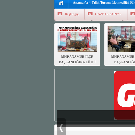
Anamur’a 4 Yıllık Turizm İşletmeciliği Bö
Başlangıç
GAZETE KÜNYE
Tüm Yazarlar
Manşetler
G
Finans
Kayıt Ol
MHP ANAMUR İLÇE
MHP ANAMUR 
BAŞKANLIĞINA LÜTFİ
BAŞKANLIĞ
KÖMÜR’DEN HAYIRLI
MUHTARL
OLSUN ZİYARETİ
DERNEĞİN
HAYIRLI OL
ZİYARETİ