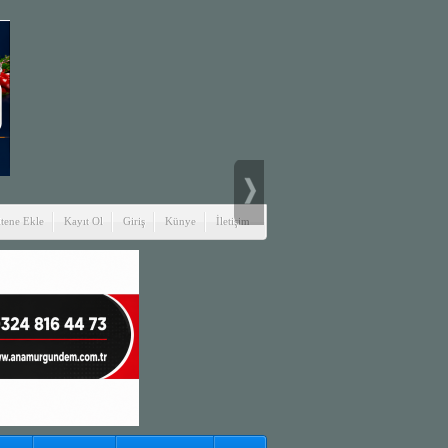
itene Ekle
Kayıt Ol
Giriş
Künye
İletişim