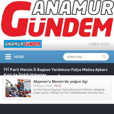
HABER SİTESİ
MENÜ
İYİ Parti Mersin İl Başkan Yardımcısı Fulya Melisa Aybars
Kurt ile İlişkili Haberler
Akşener’e Mersin’de yoğun ilgi
08 Mayıs 2018 -
09:15
İyi Parti Genel Başkanı Meral Akşener'in Mersin mitinginde
yoğun gördü. Mitinge İyi Parti Teşkilatlardan Sorumlu Gen ...