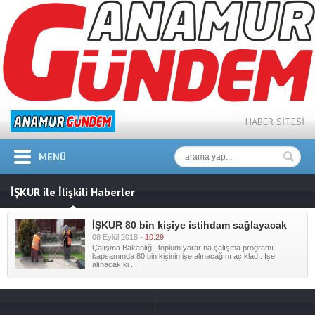
HABER SİTESİ
MENÜ
İŞKUR ile İlişkili Haberler
İŞKUR 80 bin kişiye istihdam sağlayacak
08 Eylül 2018 -
10:29
Çalışma Bakanlığı, toplum yararına çalışma programı
kapsamında 80 bin kişinin işe alınacağını açıkladı. İşe
alınacak ki ...